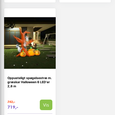
Oppusteligt spøgelsestræ m.
græskar Halloween 6 LED'er
2,6 m
742,-
Vis
719,-