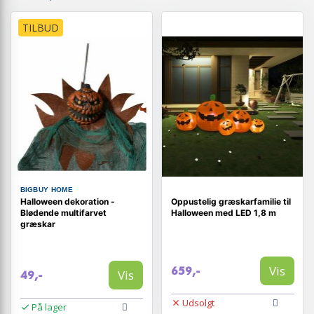
TILBUD
BIGBUY HOME
Halloween dekoration -
Oppustelig græskarfamilie til
Blødende multifarvet
Halloween med LED 1,8 m
græskar
Vis
659,-
Vis
49,-
Udsolgt
På lager