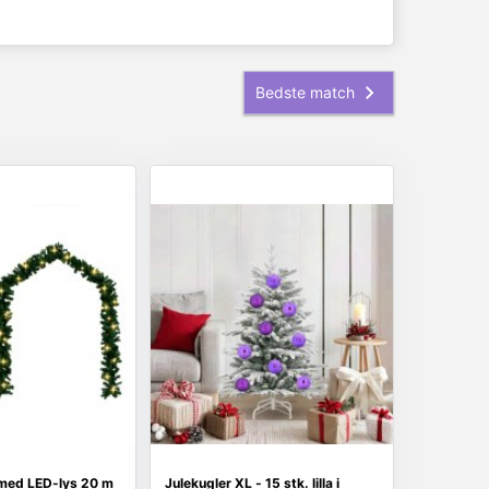
 med LED-lys 20 m
Julekugler XL - 15 stk. lilla i