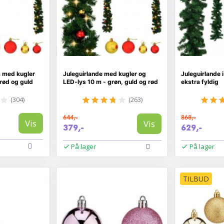
m med kugler
Juleguirlande med kugler og
Juleguirlande 
 rød og guld
LED-lys 10 m - grøn, guld og rød
ekstra fyldig
(304)
(263)
644,-
868,-
Vis
Vis
379,-
629,-
På lager
På lager
TILBUD