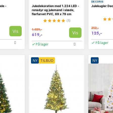
DECORIS
ele -
Juledekoration med 1.224 LED -
Julekugler Dec
rensdyr og julemand i slæde,
flerfarvet PVC, 69 x 79 cm
(1)
352,-
1.029,-
Vis
Vis
125,-
619,-
På lager
På lager
NY
TILBUD
NY