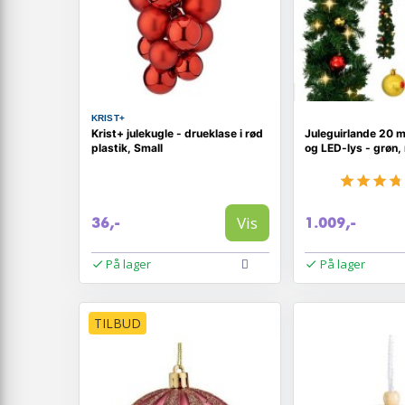
KRIST+
Krist+ julekugle - drueklase i rød
Juleguirlande 20 
plastik, Small
og LED-lys - grøn,
Vis
36,-
1.009,-
På lager
På lager
TILBUD