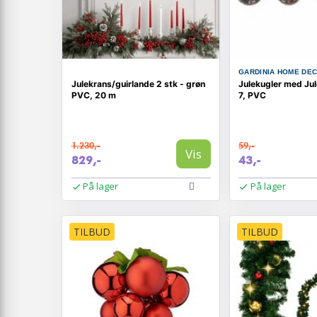
GARDINIA HOME DE
Julekrans/guirlande 2 stk - grøn
Julekugler med Ju
PVC, 20 m
7, PVC
1.230,-
59,-
Vis
829,-
43,-
På lager
På lager
TILBUD
TILBUD