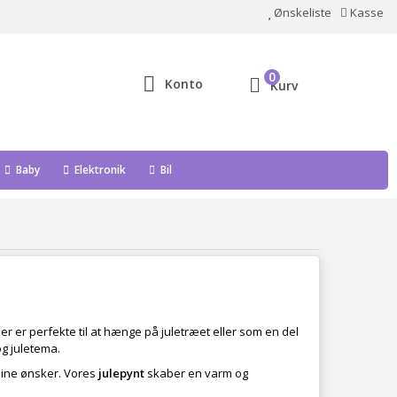
Ønskeliste
Kasse
0
Konto
Kurv
Baby
Elektronik
Bil
ner er perfekte til at hænge på juletræet eller som en del
og juletema.
dine ønsker. Vores
julepynt
skaber en varm og