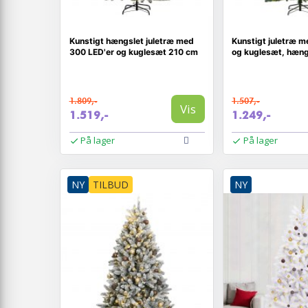
Kunstigt hængslet juletræ med
Kunstigt juletræ m
300 LED'er og kuglesæt 210 cm
og kuglesæt, hæng
1.809,-
1.507,-
Vis
1.519,-
1.249,-
På lager
På lager
NY
TILBUD
NY