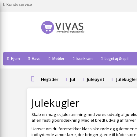
Kundeservice
Hjem
Have
Møbler
Isenkram
Legetøj & spil
Højtider
Jul
Julepynt
Julekugle
Julekugler
Skab en magisk julestemning med vores udvalg af
julek
af en festlig borddækning. Med et bredt udvalg af farver o
Uanset om du foretrækker klassiske røde og guldtoner el
indbydende atmosfære, der bringer glæde til både store o