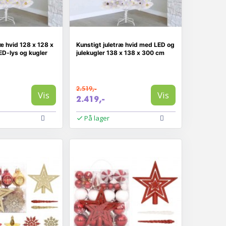
ræ hvid 128 x 128 x
Kunstigt juletræ hvid med LED og
D-lys og kugler
julekugler 138 x 138 x 300 cm
2.519,-
Vis
Vis
2.419,-
På lager