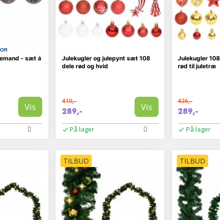
COR
lemand - sæt á
Julekugler og julepynt sæt 108
Julekugler 108
dele rød og hvid
rød til juletræ
410,-
436,-
Vis
Vis
289,-
289,-
På lager
På lager
TILBUD
TILBUD