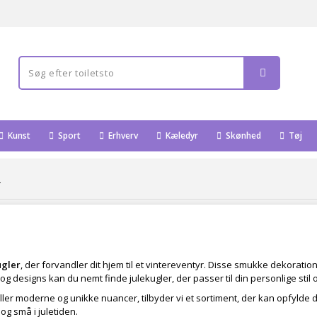
Kunst
Sport
Erhverv
Kæledyr
Skønhed
Tøj
r
ugler
, der forvandler dit hjem til et vintereventyr. Disse smukke dekoratio
g designs kan du nemt finde julekugler, der passer til din personlige stil 
ler moderne og unikke nuancer, tilbyder vi et sortiment, der kan opfylde 
g små i juletiden.