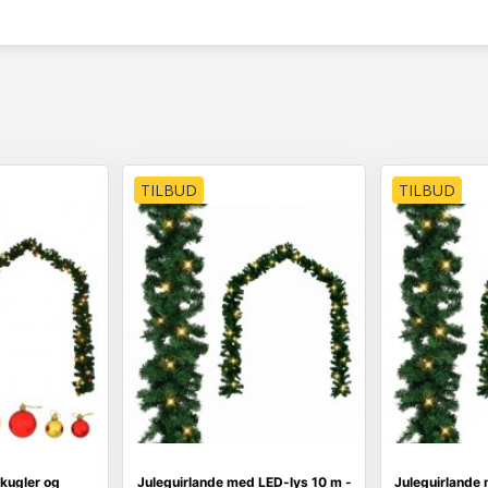
TILBUD
TILBUD
kugler og
Juleguirlande med LED-lys 10 m -
Juleguirlande