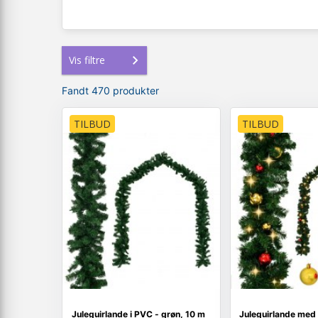
Vis filtre
Fandt 470 produkter
TILBUD
TILBUD
Juleguirlande i PVC - grøn, 10 m
Juleguirlande med 