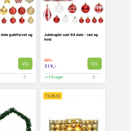
 dele guldfarvet og
Julekugler sæt 64 dele - rød og
hvid
329,-
Vis
Vis
319,-
På lager
TILBUD