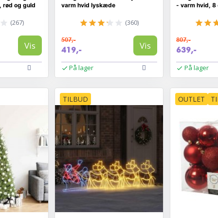
, rød og guld
varm hvid lyskæde
- varm hvid, 8
(267)
(360)
507,-
807,-
Vis
Vis
419,-
639,-
På lager
På lager
TILBUD
OUTLET
T