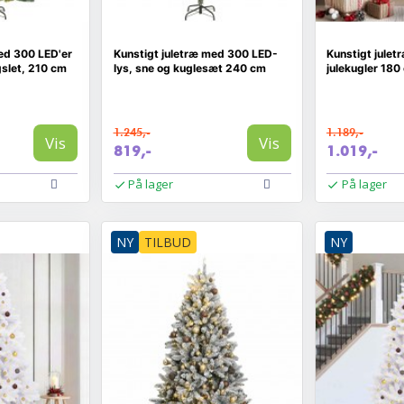
ed 300 LED'er
Kunstigt juletræ med 300 LED-
Kunstigt julet
slet, 210 cm
lys, sne og kuglesæt 240 cm
julekugler 180
1.245,-
1.189,-
Vis
Vis
819,-
1.019,-
På lager
På lager
NY
TILBUD
NY