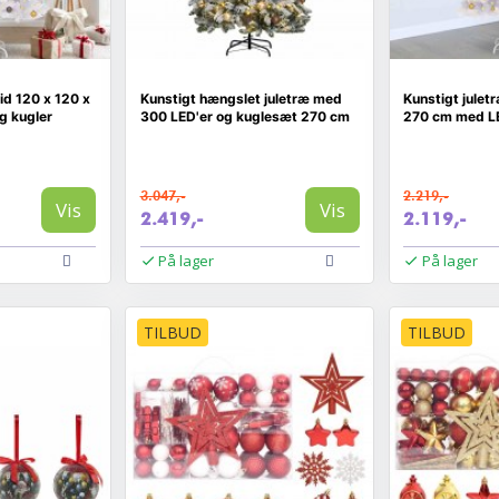
id 120 x 120 x
Kunstigt hængslet juletræ med
Kunstigt julet
g kugler
300 LED'er og kuglesæt 270 cm
270 cm med LE
3.047,-
2.219,-
Vis
Vis
2.419,-
2.119,-
På lager
På lager
TILBUD
TILBUD