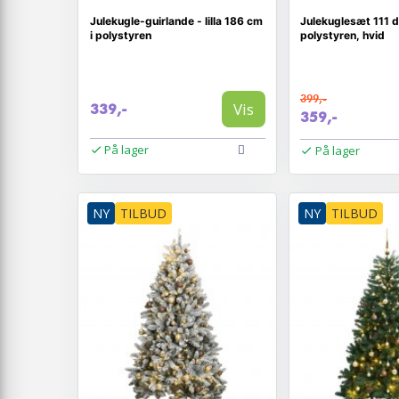
Julekugle-guirlande - lilla 186 cm
Julekuglesæt 111 d
i polystyren
polystyren, hvid
399,-
Vis
339,-
359,-
På lager
På lager
NY
TILBUD
NY
TILBUD