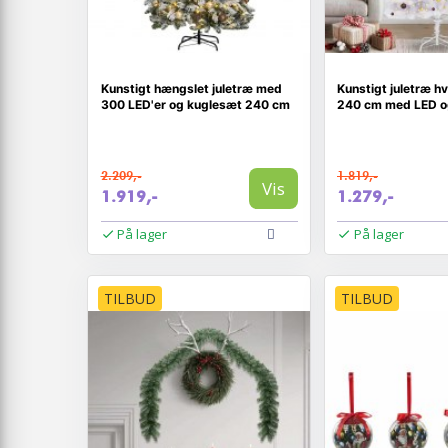
Kunstigt hængslet juletræ med
Kunstigt juletræ hv
300 LED'er og kuglesæt 240 cm
240 cm med LED o
2.209,-
1.819,-
Vis
1.919,-
1.279,-
På lager
På lager
TILBUD
TILBUD