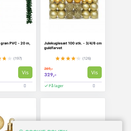
i grøn PVC - 20 m,
Julekuglesæt 100 stk. - 3/4/6 cm
guldfarvet
(197)
(126)
369,-
Vis
Vis
329,-
På lager