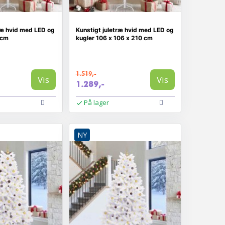
ræ hvid med LED og
Kunstigt juletræ hvid med LED og
 cm
kugler 106 x 106 x 210 cm
1.519,-
Vis
Vis
1.289,-
På lager
NY