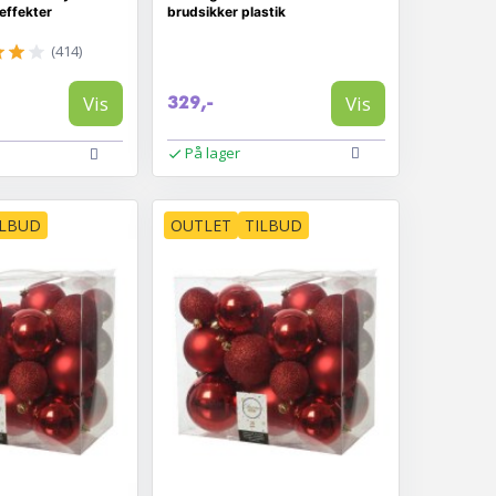
 effekter
brudsikker plastik
(414)
Vis
Vis
329,-
På lager
ILBUD
OUTLET
TILBUD