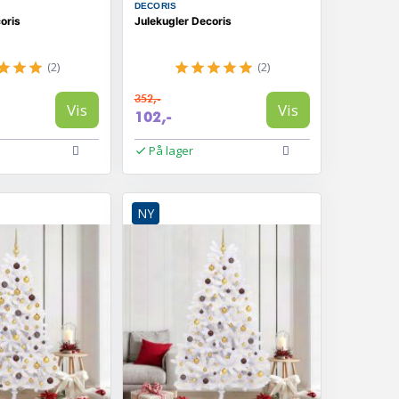
DECORIS
oris
Julekugler Decoris
(2)
(2)
352,-
Vis
Vis
102,-
På lager
NY