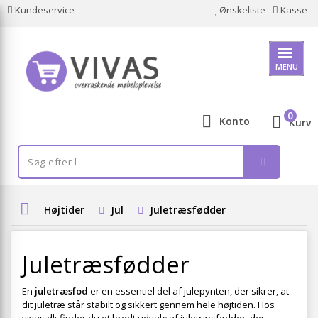
Kundeservice
Ønskeliste
Kasse
MENU
0
Konto
Kurv
Højtider
Jul
Juletræsfødder
Juletræsfødder
En
juletræsfod
er en essentiel del af julepynten, der sikrer, at
dit juletræ står stabilt og sikkert gennem hele højtiden. Hos