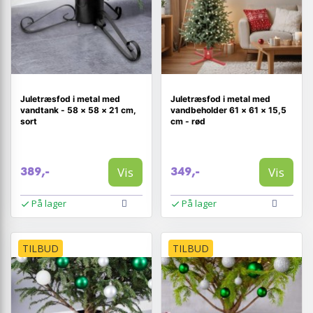
Juletræsfod i metal med
Juletræsfod i metal med
vandtank - 58 × 58 × 21 cm,
vandbeholder 61 × 61 × 15,5
sort
cm - rød
Vis
Vis
389,-
349,-
På lager
På lager
TILBUD
TILBUD