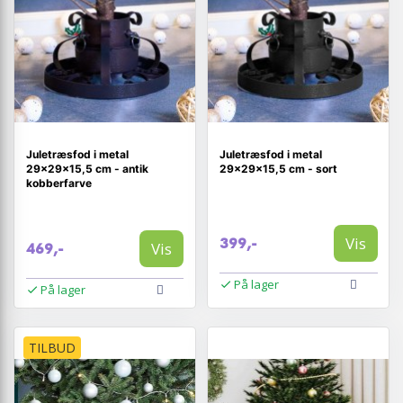
Juletræsfod i metal
Juletræsfod i metal
29×29×15,5 cm - antik
29×29×15,5 cm - sort
kobberfarve
Vis
399,-
Vis
469,-
På lager
På lager
TILBUD