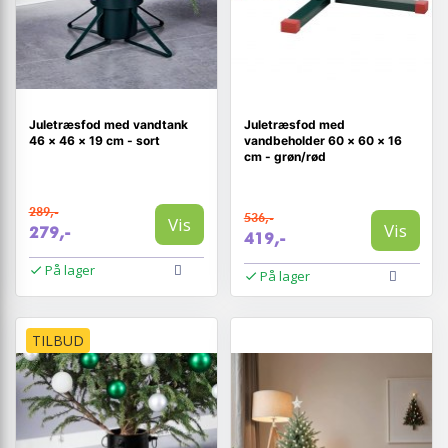
Juletræsfod med vandtank
Juletræsfod med
46 × 46 × 19 cm - sort
vandbeholder 60 × 60 × 16
cm - grøn/rød
289,-
536,-
Vis
Vis
279,-
419,-
På lager
På lager
TILBUD