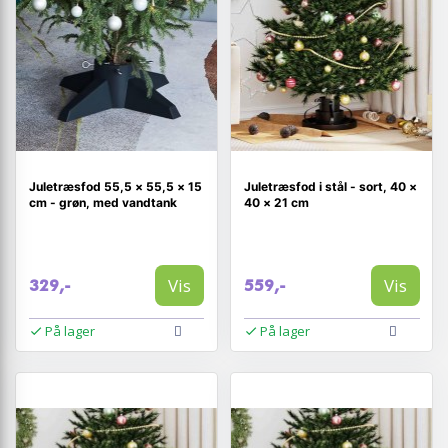
Juletræsfod 55,5 × 55,5 × 15
Juletræsfod i stål - sort, 40 ×
cm - grøn, med vandtank
40 × 21 cm
Vis
Vis
329,-
559,-
På lager
På lager