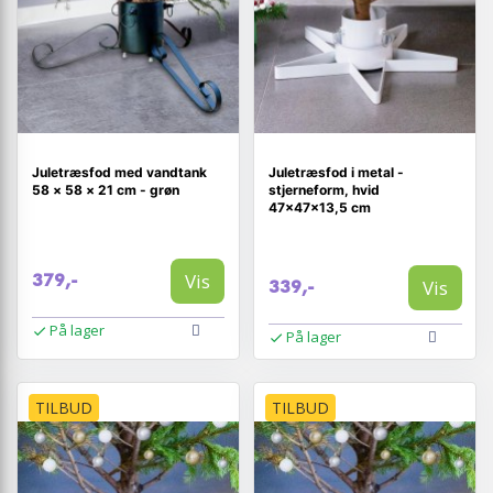
Juletræsfod med vandtank
Juletræsfod i metal -
58 × 58 × 21 cm - grøn
stjerneform, hvid
47×47×13,5 cm
Vis
379,-
Vis
339,-
På lager
På lager
TILBUD
TILBUD