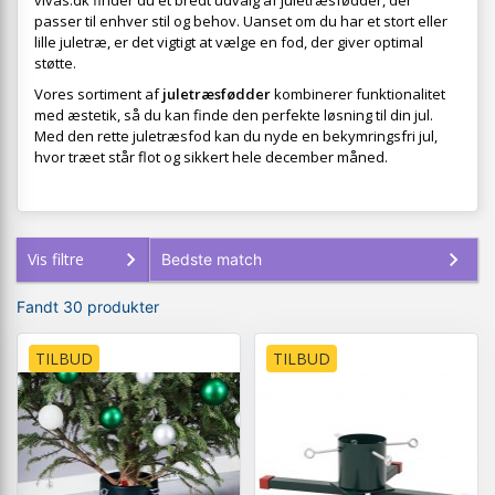
vivas.dk finder du et bredt udvalg af juletræsfødder, der
passer til enhver stil og behov. Uanset om du har et stort eller
lille juletræ, er det vigtigt at vælge en fod, der giver optimal
støtte.
Vores sortiment af
juletræsfødder
kombinerer funktionalitet
med æstetik, så du kan finde den perfekte løsning til din jul.
Med den rette juletræsfod kan du nyde en bekymringsfri jul,
hvor træet står flot og sikkert hele december måned.
Vis filtre
Fandt 30 produkter
TILBUD
TILBUD