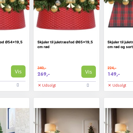
æsfod Ø54x19,5
Skjuler til juletræsfod Ø65x19,5
Skjuler til ju
cm rød
cm rød og sort
340,-
224,-
Vis
Vis
269,-
149,-
Udsolgt
Udsolgt