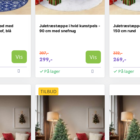
sfod med
Juletræstæppe i hvid kunstpels -
Juletræstæppe 
of, blå
90 cm med snefnug
150 cm rund
307,-
332,-
Vis
Vis
299,-
269,-
På lager
På lager
TILBUD