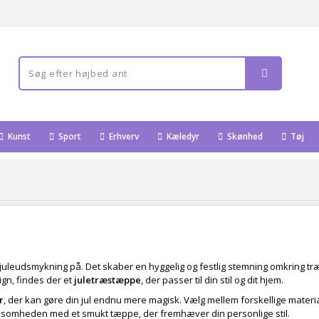
Kunst
Sport
Erhverv
Kæledyr
Skønhed
Tøj
uleudsmykning på. Det skaber en hyggelig og festlig stemning omkring træ
gn, findes der et
juletræstæppe
, der passer til din stil og dit hjem.
r
, der kan gøre din jul endnu mere magisk. Vælg mellem forskellige materia
mærksomheden med et smukt tæppe, der fremhæver din personlige stil.