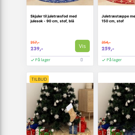
Skjuler til juletræsfod med
Juletræstæppe med
julesok - 90 cm, stof, blå
150 cm, stof
257,-
354,-
Vis
239,-
259,-
På lager
På lager
TILBUD