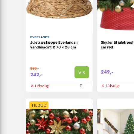
EVERLANDS
Juletræstæppe Everlands i
Skjuler til juletr
vandhyacint Ø 70 × 28 cm
cm rød
339,-
Vis
249,-
242,-
Udsolgt
Udsolgt
TILBUD