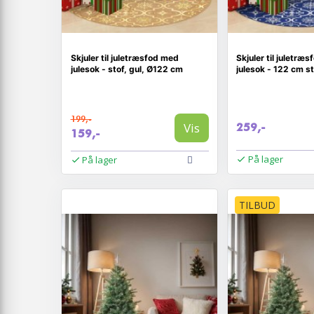
Skjuler til juletræsfod med
Skjuler til juletræ
julesok - stof, gul, Ø122 cm
julesok - 122 cm st
199,-
Vis
259,-
159,-
På lager
På lager
TILBUD