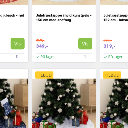
 julesok - rød
Juletræstæppe i hvid kunstpels -
Juletræstæppe
150 cm med snefnug
122 cm - luks
359,-
329,-
Vis
Vis
349,-
319,-
På lager
På lager
TILBUD
TILBUD