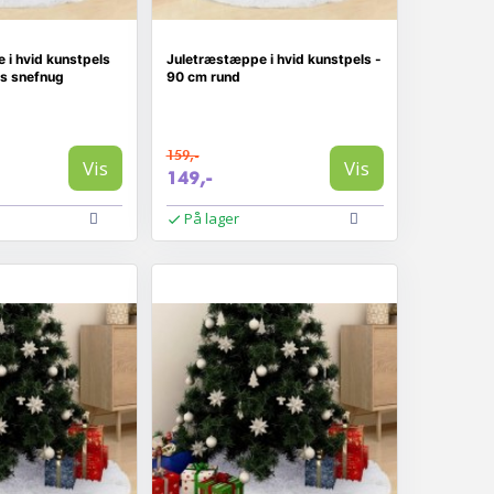
 i hvid kunstpels
Juletræstæppe i hvid kunstpels -
us snefnug
90 cm rund
159,-
Vis
Vis
149,-
På lager