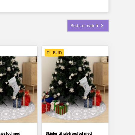
TILBUD
etræsfod med
Skjuler til juletræsfod med