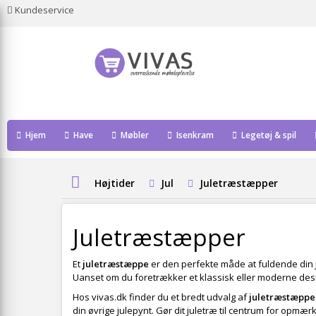
Kundeservice
Hjem
Have
Møbler
Isenkram
Legetøj & spil
Højtider
Jul
Juletræstæpper
Juletræstæpper
Et
juletræstæppe
er den perfekte måde at fuldende din j
Uanset om du foretrækker et klassisk eller moderne desi
Hos vivas.dk finder du et bredt udvalg af
juletræstæppe
din øvrige julepynt. Gør dit juletræ til centrum for op