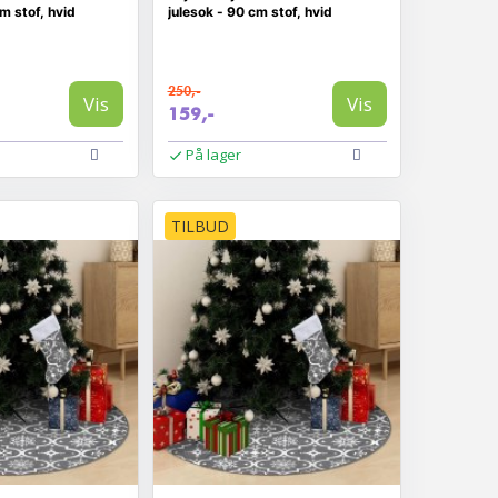
m stof, hvid
julesok - 90 cm stof, hvid
250,-
Vis
Vis
159,-
På lager
TILBUD