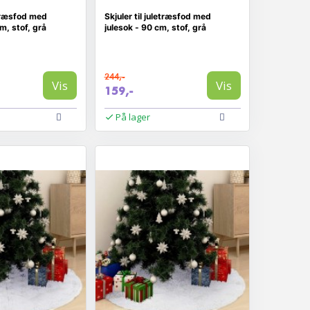
etræsfod med
Skjuler til juletræsfod med
m, stof, grå
julesok - 90 cm, stof, grå
244,-
Vis
Vis
159,-
På lager