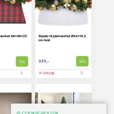
letræsfod 48x48x25
Skjuler til juletræsfod Ø54x19,5
cm hvid
Vis
Vis
359,-
Udsolgt
🍪 COOKIE-POLITIK