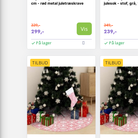
cm - rød metal juletræskrave
julesok - stof, grå
339,-
349,-
Vis
299,-
239,-
På lager
På lager
TILBUD
TILBUD