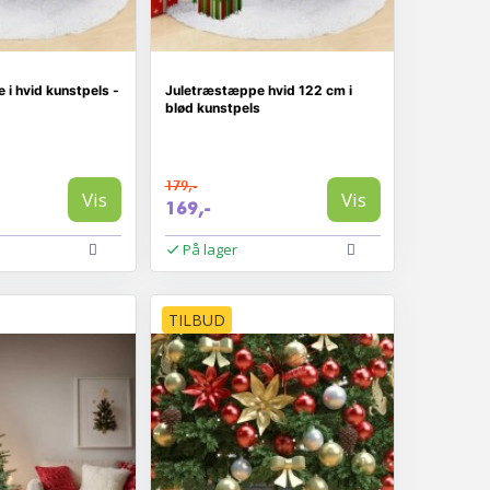
i hvid kunstpels -
Juletræstæppe hvid 122 cm i
blød kunstpels
179,-
Vis
Vis
169,-
På lager
TILBUD