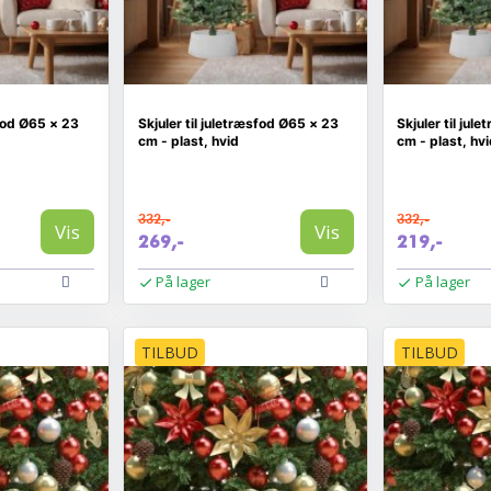
sfod Ø65 × 23
Skjuler til juletræsfod Ø65 × 23
Skjuler til jul
cm - plast, hvid
cm - plast, hv
332,-
332,-
Vis
Vis
269,-
219,-
På lager
På lager
TILBUD
TILBUD