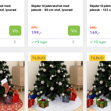
sfod med
Skjuler til juletræsfod med
Skjuler til jul
tof, lyserød
julesok - 90 cm stof, lyserød
julesok - 122 c
279,-
244,-
Vis
Vis
199,-
169,-
På lager
På lager
TILBUD
TILBUD