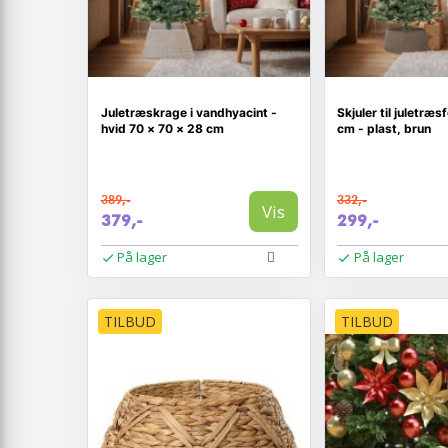
Juletræskrage i vandhyacint -
Skjuler til juletræ
hvid 70 × 70 × 28 cm
cm - plast, brun
389,-
332,-
Vis
379,-
299,-
På lager
På lager
TILBUD
TILBUD