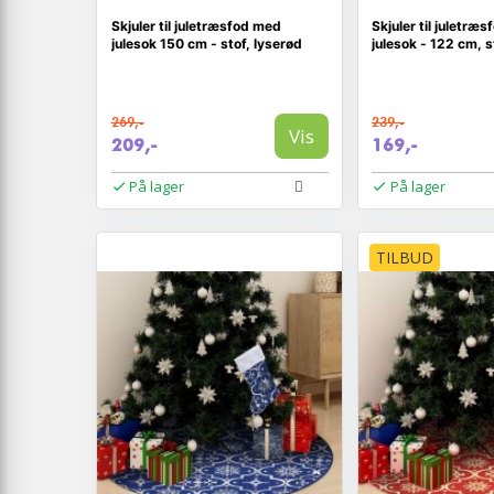
Skjuler til juletræsfod med
Skjuler til juletræ
julesok 150 cm - stof, lyserød
julesok - 122 cm, s
269,-
239,-
Vis
209,-
169,-
På lager
På lager
TILBUD