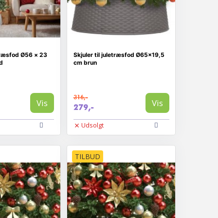
etræsfod Ø56 × 23
Skjuler til juletræsfod Ø65x19,5
id
cm brun
316,-
Vis
Vis
279,-
Udsolgt
TILBUD