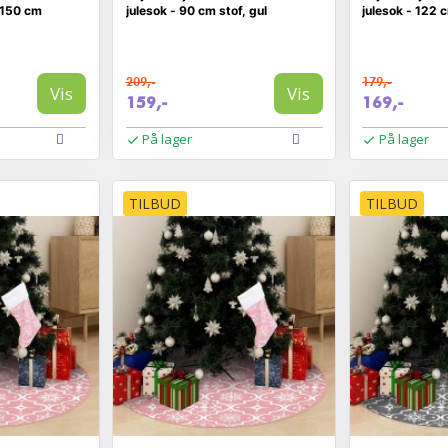
, 150 cm
julesok - 90 cm stof, gul
julesok - 122 c
209,-
179,-
Vis
Vis
159,-
169,-
På lager
På lager
TILBUD
TILBUD