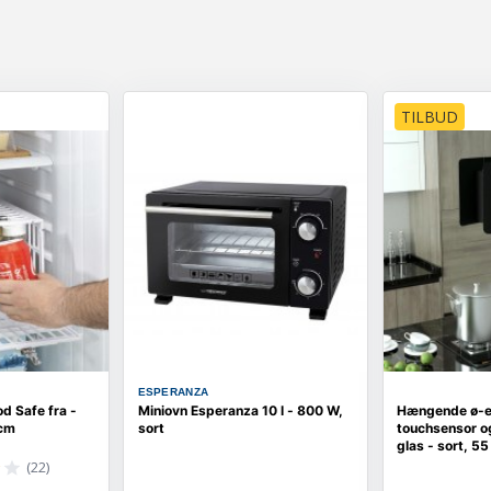
TILBUD
ESPERANZA
d Safe fra -
Miniovn Esperanza 10 l - 800 W,
Hængende ø-
 cm
sort
touchsensor o
glas - sort, 5
(22)