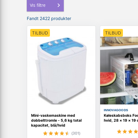
Vis filtre
Fandt 2422 produkter
TILBUD
TILBUD
INNOVAGOODS
Mini-vaskemaskine med
Køleskabsboks Foo
dobbelttromle - 5,6 kg total
hvid, 28 × 19 × 19
kapacitet, blå/hvid
(301)