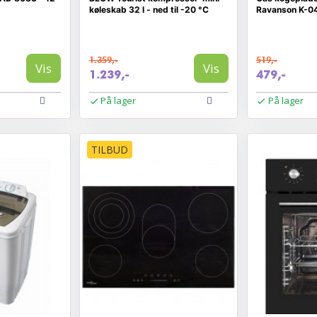
køleskab 32 l - ned til -20 °C
Ravanson K-04
1.359,-
519,-
Vis
Vis
1.239,-
479,-
På lager
På lager
TILBUD