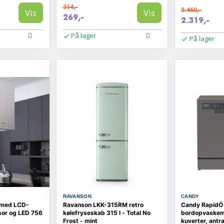
314,-
2.460,-
Vis
Vis
269,-
2.319,-
På lager
På lager
RAVANSON
CANDY
 med LCD-
Ravanson LKK-315RM retro
Candy RapidÓ
sor og LED 756
kølefryseskab 315 l - Total No
bordopvaskem
Frost - mint
kuverter, antra