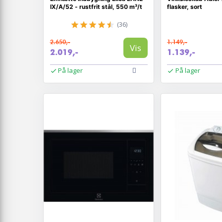
IX/A/52 - rustfrit stål, 550 m³/t
flasker, sort
(36)
2.650,-
1.149,-
Vis
2.019,-
1.139,-
På lager
På lager