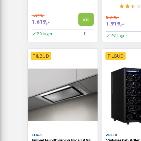
1.844,-
2.310,-
Vis
1.619,-
1.919,-
På lager
På lager
TILBUD
TILBUD
ELICA
ADLER
Emhætte indbygning Elica LANE
Vinkøleskab Adler