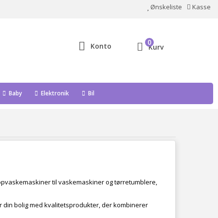
Ønskeliste
Kasse
0
Konto
Kurv
Baby
Elektronik
Bil
g opvaskemaskiner til vaskemaskiner og tørretumblere,
r din bolig med kvalitetsprodukter, der kombinerer