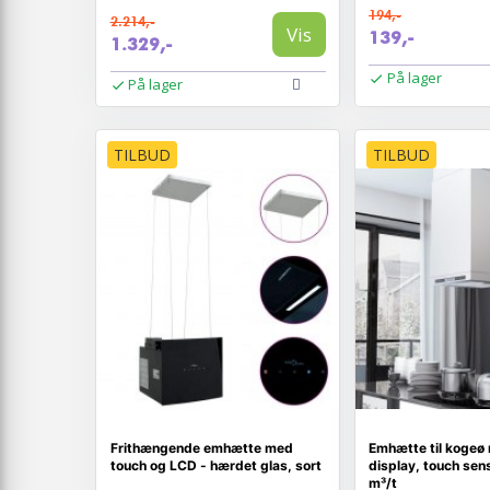
194,-
2.214,-
Vis
139,-
1.329,-
På lager
På lager
TILBUD
TILBUD
Frithængende emhætte med
Emhætte til kogeø
touch og LCD - hærdet glas, sort
display, touch sen
m³/t