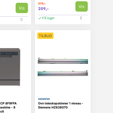
219,-
Vis
Vis
209,-
På lager
TILBUD
SIEMENS
 CP 8F9FFA
Ovn teleskopskinner 1 niveau -
askine - 8
Siemens HZ638070
cit