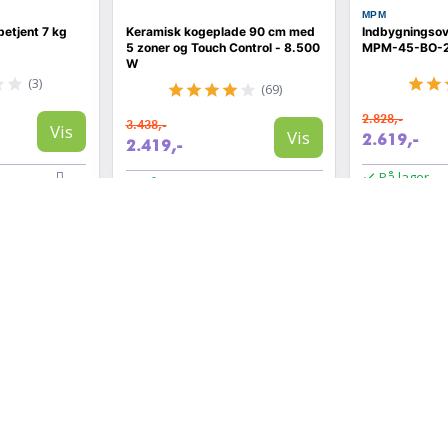
MPM
etjent 7 kg
Keramisk kogeplade 90 cm med
Indbygningso
5 zoner og Touch Control - 8.500
MPM-45-BO-22,
W
(3)
(69)
2.828,-
3.438,-
Vis
Vis
2.619,-
2.419,-
På lager
På lager