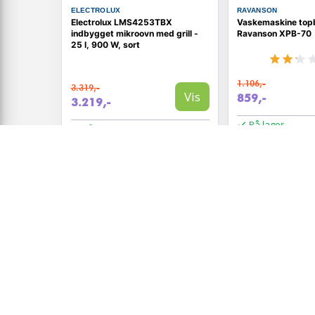
ELECTROLUX
RAVANSON
Electrolux LMS4253TBX
Vaskemaskine topb
indbygget mikroovn med grill -
Ravanson XPB-70
25 l, 900 W, sort
1.106,-
3.319,-
Vis
859,-
3.219,-
På lager
På lager
TILBUD