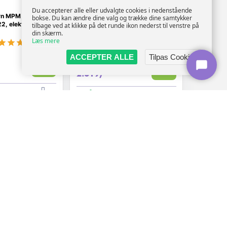
LIN
Du accepterer alle eller udvalgte cookies i nedenstående
vn MPM 45 cm -
Induktionskogeplade LIN LI-
bokse. Du kan ændre dine valg og trække dine samtykker
 elektrisk, 50 l
B57235 90 cm - 7.200 W, 5
tilbage ved at klikke på det runde ikon nederst til venstre på
zoner
din skærm.
Læs mere
(8)
ACCEPTER ALLE
Tilpas Cookies
2.784,-
Vis
Vis
2.619,-
På lager