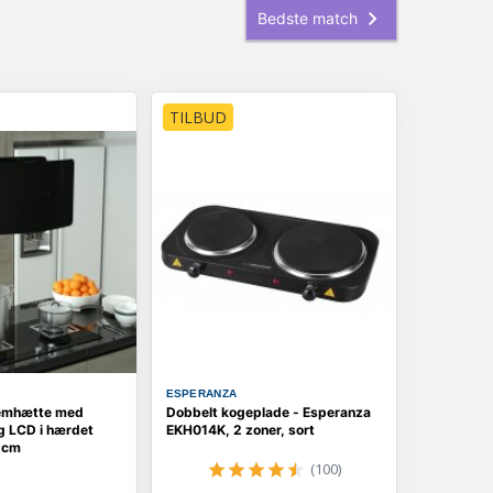
TILBUD
ESPERANZA
emhætte med
Dobbelt kogeplade - Esperanza
g LCD i hærdet
EKH014K, 2 zoner, sort
5 cm
(100)