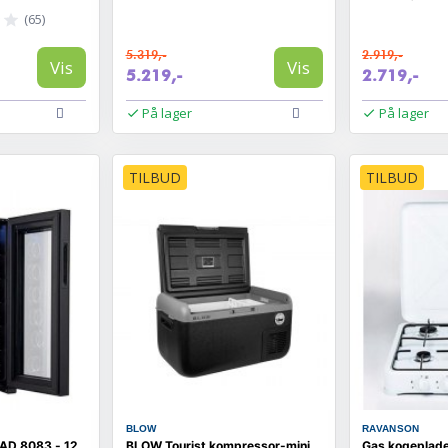
(65)
5.319,-
2.919,-
Vis
Vis
5.219,-
2.719,-
På lager
På lager
TILBUD
TILBUD
BLOW
RAVANSON
 AD 8083 - 12
BLOW Tourist kompressor-mini
Gas kogeplad