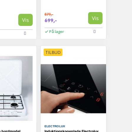
879,-
Vis
Vis
699,-
På lager
TILBUD
ELECTROLUX
e bordmodel
Induktionskogeplade Electrolux