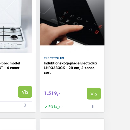
ELECTROLUX
e bordmodel
Induktionskogeplade Electrolux
T - 4 zoner
LHR3233CK - 29 cm, 2 zoner,
sort
Vis
Vis
1.519,-
På lager