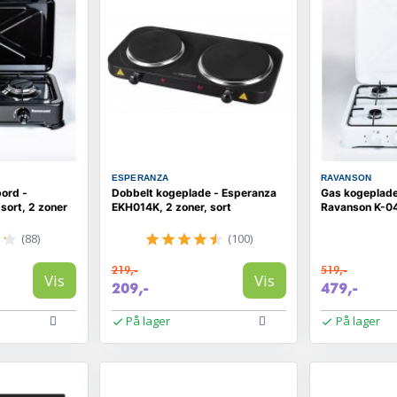
ESPERANZA
RAVANSON
bord -
Dobbelt kogeplade - Esperanza
Gas kogeplad
sort, 2 zoner
EKH014K, 2 zoner, sort
Ravanson K-04
(88)
(100)
219,-
519,-
Vis
Vis
209,-
479,-
På lager
På lager