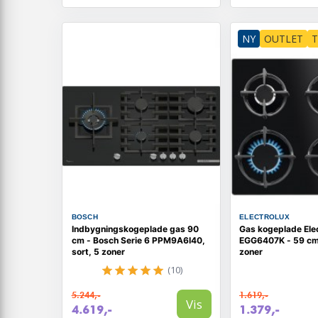
NY
OUTLET
T
BOSCH
ELECTROLUX
Indbygningskogeplade gas 90
Gas kogeplade Ele
cm - Bosch Serie 6 PPM9A6I40,
EGG6407K - 59 cm,
sort, 5 zoner
zoner
(10)
5.244,-
1.619,-
Vis
4.619,-
1.379,-