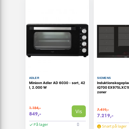
ADLER
SIEMENS
Miniovn Adler AD 6030 - sort, 42
Induktionskogepla
l, 2.000 W
iQ700 EX975LXC1E
zoner
1.184,-
7.419,-
Vis
849,-
7.219,-
På lager
Snart på lager