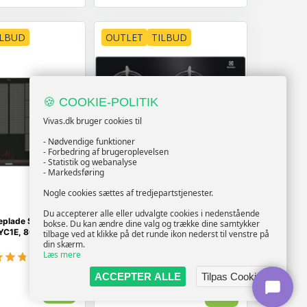
ILBUD
OUTLET
TILBUD
🍪 COOKIE-POLITIK
Vivas.dk bruger cookies til
- Nødvendige funktioner
- Forbedring af brugeroplevelsen
- Statistik og webanalyse
- Markedsføring
Nogle cookies sættes af tredjepartstjenester.
ELECTROLUX
Du accepterer alle eller udvalgte cookies i nedenstående
eplade Siemens
Gas kogeplade Electrolux
bokse. Du kan ændre dine valg og trække dine samtykker
YC1E, 80 cm
EGG6407K - 59 cm, sort glas, 4
tilbage ved at klikke på det runde ikon nederst til venstre på
zoner
din skærm.
Læs mere
(187)
ACCEPTER ALLE
Tilpas Cookies
Vis
Vis
1.619,-