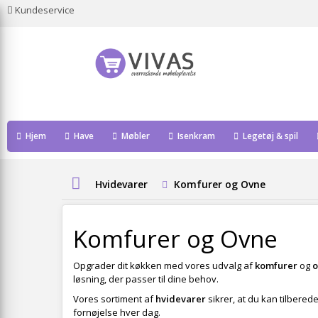
Kundeservice
Hjem
Have
Møbler
Isenkram
Legetøj & spil
Hvidevarer
Komfurer og Ovne
Komfurer og Ovne
Opgrader dit køkken med vores udvalg af
komfurer
og
o
løsning, der passer til dine behov.
Vores sortiment af
hvidevarer
sikrer, at du kan tilbere
fornøjelse hver dag.