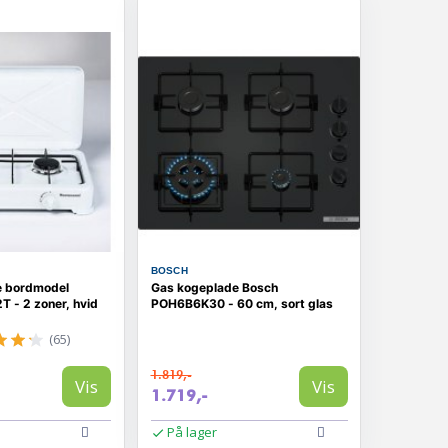
BOSCH
e bordmodel
Gas kogeplade Bosch
 - 2 zoner, hvid
POH6B6K30 - 60 cm, sort glas
(65)
1.819,-
Vis
Vis
1.719,-
På lager