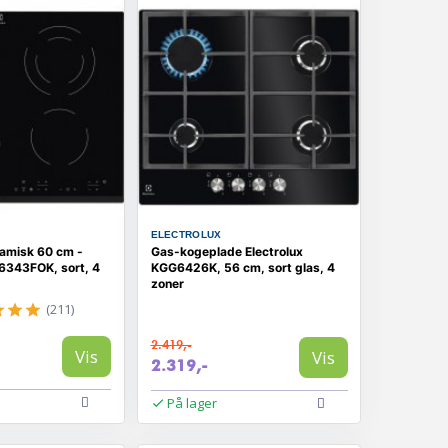
ELECTROLUX
amisk 60 cm -
Gas-kogeplade Electrolux
F6343FOK, sort, 4
KGG6426K, 56 cm, sort glas, 4
zoner
(211)
2.419,-
Vis
Vis
2.319,-
På lager