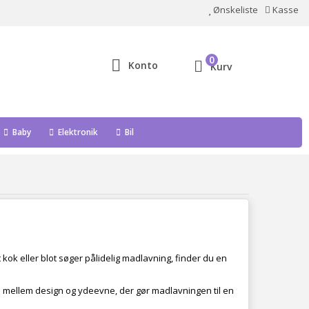
Ønskeliste
Kasse
0
Konto
Kurv
Baby
Elektronik
Bil
 kok eller blot søger pålidelig madlavning, finder du en
e mellem design og ydeevne, der gør madlavningen til en