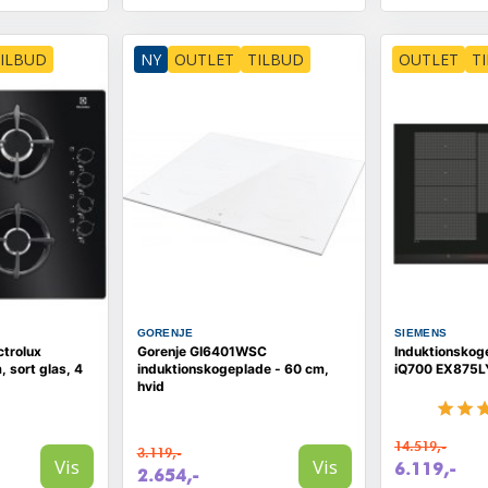
ILBUD
NY
OUTLET
TILBUD
OUTLET
T
GORENJE
SIEMENS
ctrolux
Gorenje GI6401WSC
Induktionskog
 sort glas, 4
induktionskogeplade - 60 cm,
iQ700 EX875L
hvid
14.519,-
3.119,-
Vis
Vis
6.119,-
2.654,-