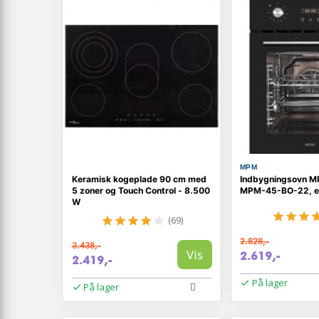
MPM
Keramisk kogeplade 90 cm med
Indbygningsovn M
5 zoner og Touch Control - 8.500
MPM-45-BO-22, ele
W
(69)
2.828,-
3.438,-
Vis
2.619,-
2.419,-
På lager
På lager