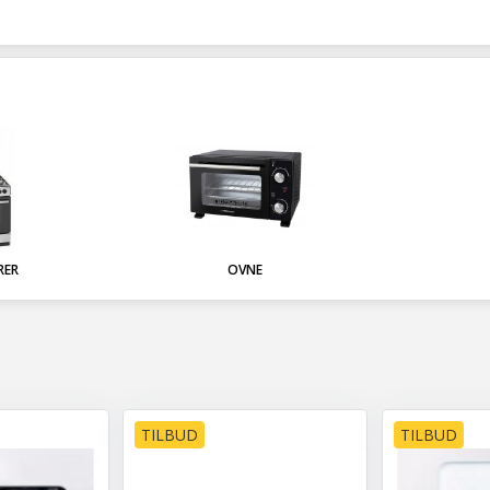
RER
OVNE
TILBUD
TILBUD