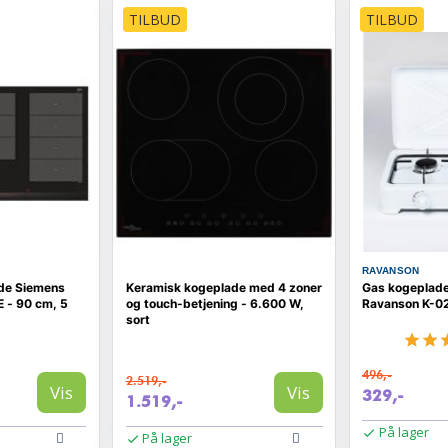
TILBUD
TILBUD
RAVANSON
de Siemens
Keramisk kogeplade med 4 zoner
Gas kogeplad
 - 90 cm, 5
og touch-betjening - 6.600 W,
Ravanson K-02T
sort
496,-
2.519,-
Vis
Vis
329,-
1.519,-
På lager
På lager