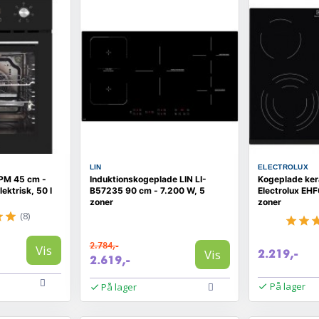
LIN
ELECTROLUX
PM 45 cm -
Induktionskogeplade LIN LI-
Kogeplade ker
ktrisk, 50 l
B57235 90 cm - 7.200 W, 5
Electrolux EH
zoner
zoner
(8)
2.784,-
Vis
Vis
2.219,-
2.619,-
På lager
På lager