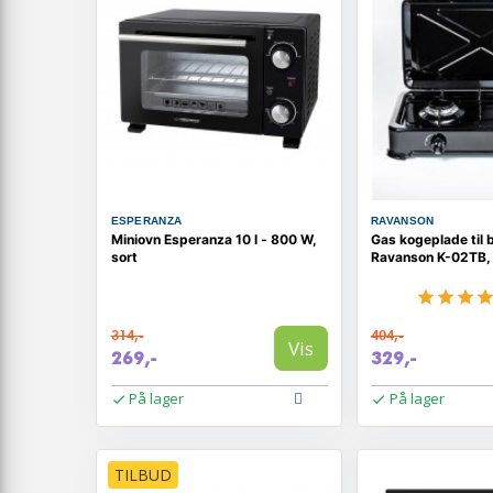
ESPERANZA
RAVANSON
Miniovn Esperanza 10 l - 800 W,
Gas kogeplade til 
sort
Ravanson K-02TB, 
314,-
404,-
Vis
269,-
329,-
På lager
På lager
TILBUD