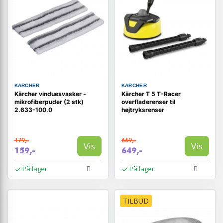
KARCHER
KARCHER
Kärcher vinduesvasker -
Kärcher T 5 T-Racer
mikrofiberpuder (2 stk)
overfladerenser til
2.633-100.0
højtryksrenser
179,-
669,-
Vis
Vis
159,-
649,-
På lager
På lager
TILBUD