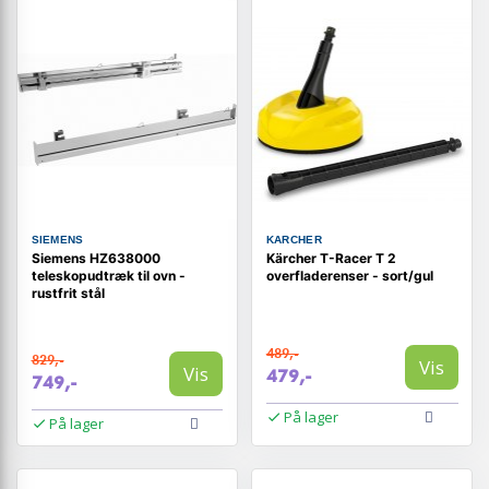
SIEMENS
KARCHER
Siemens HZ638000
Kärcher T-Racer T 2
teleskopudtræk til ovn -
overfladerenser - sort/gul
rustfrit stål
489,-
829,-
Vis
Vis
479,-
749,-
På lager
På lager