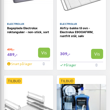
ELECTROLUX
ELECTROLUX
Bageplade Electrolux
Airfry-bakke til ovn -
rektangulær - non-stick, sort
Electrolux E9OOAFWM,
rustfrit stål, sølv
499,-
Vis
Vis
309,-
489,-
Snart på lager
På lager
TILBUD
TILBUD