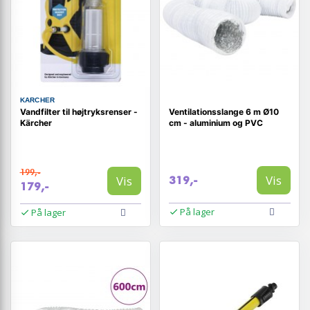
KARCHER
Vandfilter til højtryksrenser -
Ventilationsslange 6 m Ø10
Kärcher
cm - aluminium og PVC
199,-
Vis
Vis
319,-
179,-
På lager
På lager