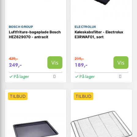
BOSCH GROUP
ELECTROLUX
Luftfriture-bageplade Bosch
Køleskabsfilter - Electrolux
HEZ629070 - antracit
E3RWAF01, sort
439,-
219,-
Vis
Vis
249,-
189,-
På lager
På lager
TILBUD
TILBUD