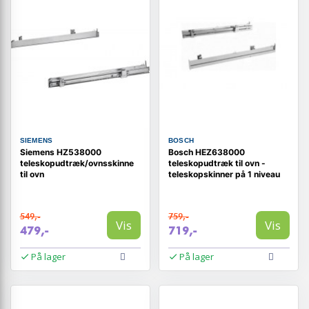
SIEMENS
BOSCH
Siemens HZ538000
Bosch HEZ638000
teleskopudtræk/ovnsskinne
teleskopudtræk til ovn -
til ovn
teleskopskinner på 1 niveau
549,-
759,-
Vis
Vis
479,-
719,-
På lager
På lager