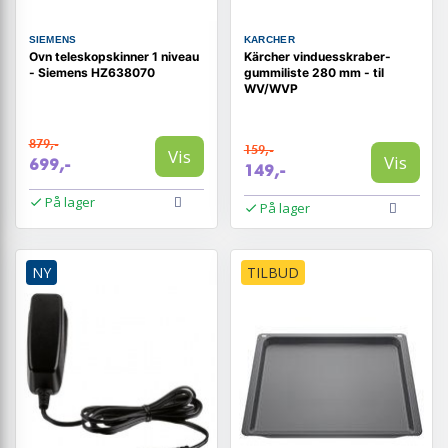
SIEMENS
KARCHER
Ovn teleskopskinner 1 niveau
Kärcher vinduesskraber-
- Siemens HZ638070
gummiliste 280 mm - til
WV/WVP
879,-
159,-
Vis
Vis
699,-
149,-
På lager
På lager
NY
TILBUD