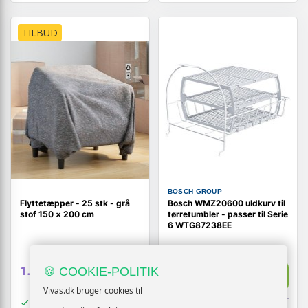
TILBUD
BOSCH GROUP
Flyttetæpper - 25 stk - grå
Bosch WMZ20600 uldkurv til
stof 150 × 200 cm
tørretumbler - passer til Serie
6 WTG87238EE
329,-
Vis
1.719,-
🍪 COOKIE-POLITIK
Vis
309,-
Vivas.dk bruger cookies til
På lager
På lager