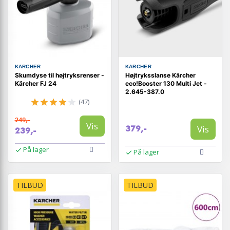
KARCHER
KARCHER
Skumdyse til højtryksrenser -
Højtryksslanse Kärcher
Kärcher FJ 24
eco!Booster 130 Multi Jet -
2.645-387.0
(47)
249,-
Vis
Vis
379,-
239,-
På lager
På lager
TILBUD
TILBUD