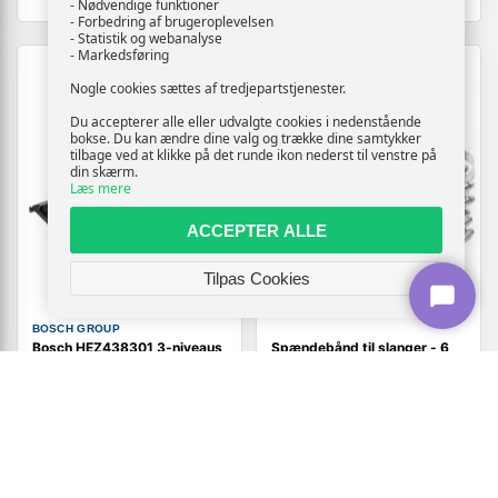
- Nødvendige funktioner
- Forbedring af brugeroplevelsen
- Statistik og webanalyse
- Markedsføring
TILBUD
Nogle cookies sættes af tredjepartstjenester.
Du accepterer alle eller udvalgte cookies i nedenstående
bokse. Du kan ændre dine valg og trække dine samtykker
tilbage ved at klikke på det runde ikon nederst til venstre på
din skærm.
Læs mere
ACCEPTER ALLE
Tilpas Cookies
BOSCH GROUP
Bosch HEZ438301 3-niveaus
Spændebånd til slanger - 6
teleskopskinner til ovn
stk. 91-165 mm, 304 rustfrit
stål
1.719,-
207,-
Vis
Vis
669,-
169,-