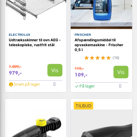
ELECTROLUX
FRISCHER
Udtræksskinner til ovn AEG -
Afspændingsmiddel til
teleskopiske, rustfrit stål
opvaskemaskine - Frischer
0,5 l
(16)
1.009,-
119,-
Vis
Vis
979,-
109,-
Snart på lager
På lager
TILBUD