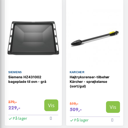
SIEMENS
KARCHER
Siemens HZ431002
Højtryksrenser-tilbehør
bageplade til ovn - grå
Kärcher - sprøjtelanse
(sort/gul)
279,-
519,-
Vis
Vis
229,-
509,-
På lager
På lager