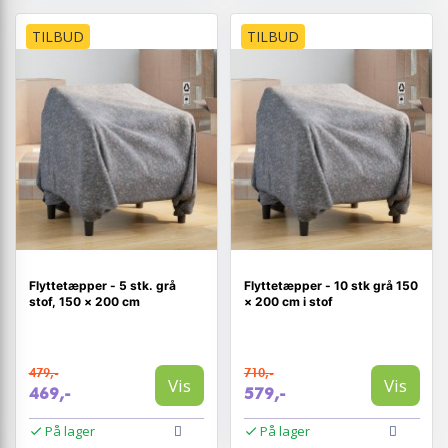
TILBUD
TILBUD
Flyttetæpper - 5 stk. grå
Flyttetæpper - 10 stk grå 150
stof, 150 × 200 cm
× 200 cm i stof
479,-
710,-
Vis
Vis
469,-
579,-
På lager
På lager