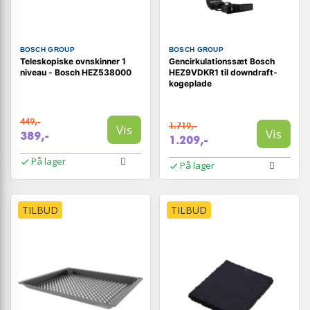
BOSCH GROUP
BOSCH GROUP
Teleskopiske ovnskinner 1
Gencirkulationssæt Bosch
niveau - Bosch HEZ538000
HEZ9VDKR1 til downdraft-
kogeplade
449,-
1.719,-
Vis
Vis
389,-
1.209,-
På lager
På lager
TILBUD
TILBUD