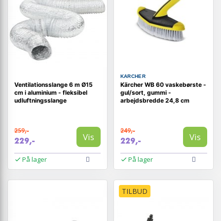
KARCHER
Ventilationsslange 6 m Ø15
Kärcher WB 60 vaskebørste -
cm i aluminium - fleksibel
gul/sort, gummi -
udluftningsslange
arbejdsbredde 24,8 cm
259,-
249,-
Vis
Vis
229,-
229,-
På lager
På lager
TILBUD