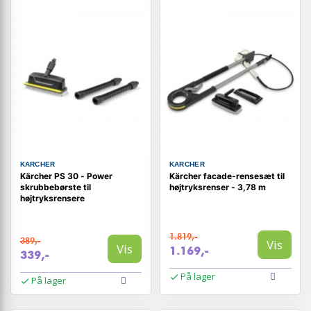
KARCHER
KARCHER
Kärcher PS 30 - Power
Kärcher facade-rensesæt til
skrubbebørste til
højtryksrenser - 3,78 m
højtryksrensere
1.819,-
389,-
Vis
Vis
1.169,-
339,-
På lager
På lager