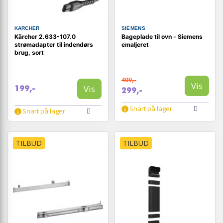
KARCHER
SIEMENS
Kärcher 2.633-107.0
Bageplade til ovn - Siemens
strømadapter til indendørs
emaljeret
brug, sort
409,-
Vis
Vis
199,-
299,-
Snart på lager
Snart på lager
TILBUD
TILBUD