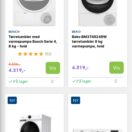
BOSCH
BEKO
Tørretumbler med
Beko BM3T49249W
varmepumpe Bosch Serie 4,
tørretumbler 8 kg
8 kg - hvid
varmepumpe, hvid
(52)
4.656,-
Vis
Vis
4.519,-
4.219,-
På lager
På lager
NY
NY