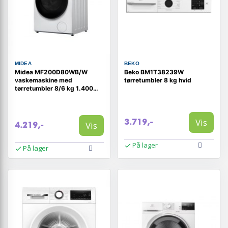
MIDEA
BEKO
Midea MF200D80WB/W
Beko BM1T38239W
vaskemaskine med
tørretumbler 8 kg hvid
tørretumbler 8/6 kg 1.400
omdr./min hvid
Vis
3.719,-
Vis
4.219,-
På lager
På lager