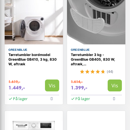
GREENBLUE
GREENBLUE
Tørretumbler bordmodel
Tørretumbler 3 kg -
GreenBlue GB410, 3 kg, 830
GreenBlue GB405, 830 W,
W, aftræk
aftræk,
fritstående/vægmontering, 5
(44)
programmer
1.619,-
1.614,-
Vis
Vis
1.449,-
1.399,-
På lager
På lager