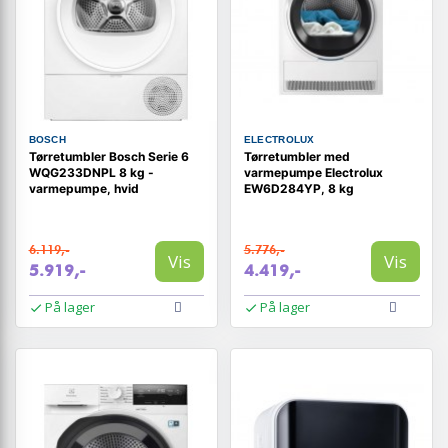
BOSCH
ELECTROLUX
Tørretumbler Bosch Serie 6
Tørretumbler med
WQG233DNPL 8 kg -
varmepumpe Electrolux
varmepumpe, hvid
EW6D284YP, 8 kg
6.119,-
5.776,-
Vis
Vis
5.919,-
4.419,-
På lager
På lager