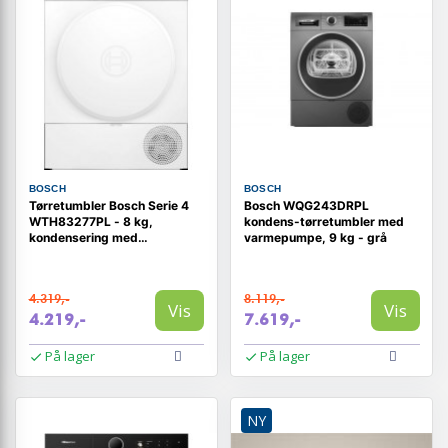
BOSCH
BOSCH
Tørretumbler Bosch Serie 4
Bosch WQG243DRPL
WTH83277PL - 8 kg,
kondens-tørretumbler med
kondensering med
varmepumpe, 9 kg - grå
varmepumpe
4.319,-
8.119,-
Vis
Vis
4.219,-
7.619,-
På lager
På lager
NY