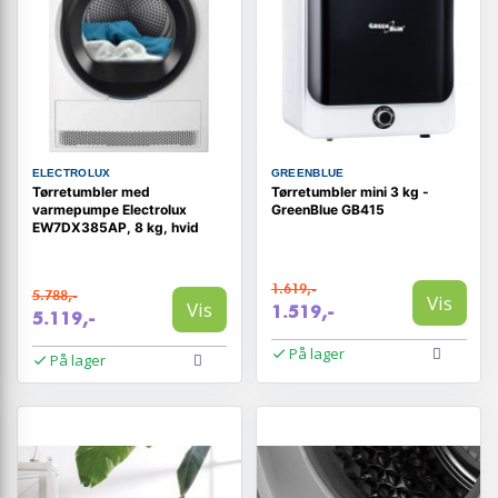
ELECTROLUX
GREENBLUE
Tørretumbler med
Tørretumbler mini 3 kg -
varmepumpe Electrolux
GreenBlue GB415
EW7DX385AP, 8 kg, hvid
1.619,-
5.788,-
Vis
Vis
1.519,-
5.119,-
På lager
På lager