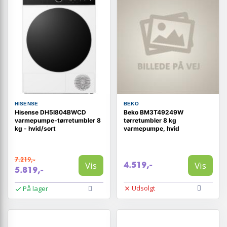
HISENSE
BEKO
Hisense DH5I804BWCD
Beko BM3T49249W
varmepumpe-tørretumbler 8
tørretumbler 8 kg
kg - hvid/sort
varmepumpe, hvid
7.219,-
Vis
Vis
4.519,-
5.819,-
Udsolgt
På lager