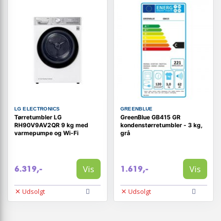
LG ELECTRONICS
GREENBLUE
Tørretumbler LG
GreenBlue GB415 GR
RH90V9AV2QR 9 kg med
kondenstørretumbler - 3 kg,
varmepumpe og Wi‑Fi
grå
Vis
Vis
6.319,-
1.619,-
Udsolgt
Udsolgt