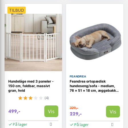
TILBUD
FEANDREA
Hundelåge med 3 paneler -
Feandrea ortopædisk
150 cm, foldbar, massivt
hundeseng/sofa - medium,
gran, hvid
76 × 51 × 18 cm, æggebakke-
skum, vandtæt inderfor,
(4)
aftageligt vaskbart betræk,
skridsikker - lysegrå
329,-
(UPGW281G01)
Vis
Vis
499,-
229,-
På lager
På lager