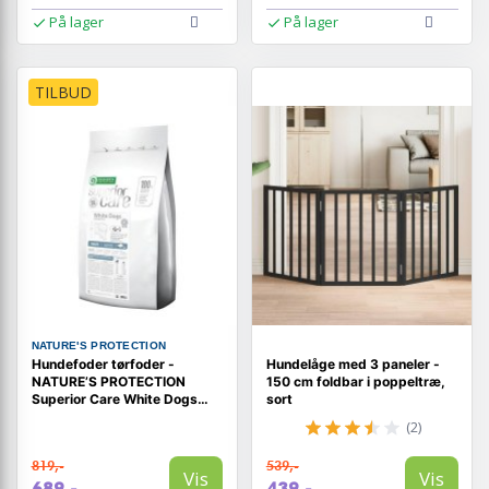
På lager
På lager
TILBUD
NATURE'S PROTECTION
Hundefoder tørfoder -
Hundelåge med 3 paneler -
NATURE’S PROTECTION
150 cm foldbar i poppeltræ,
Superior Care White Dogs
sort
Grain Free Adult Small, fisk,
(2)
10 kg
819,-
539,-
Vis
Vis
689,-
439,-