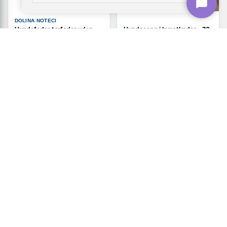
DOLINA NOTECI
Hundefoder tørfoder uden
Hundeseng i kunstlæder - 70
korn - Dolina Noteci Premium
× 45 × 30 cm, sort
torsk, 9 kg
(137)
790,-
549,-
Vis
Vis
699,-
529,-
På lager
På lager
TILBUD
TILBUD