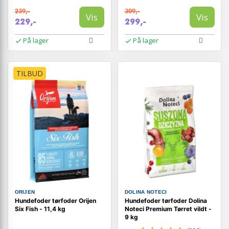
239,-
309,-
Vis
Vis
229,-
299,-
På lager
På lager
TILBUD
ORIJEN
DOLINA NOTECI
Hundefoder tørfoder Orijen
Hundefoder tørfoder Dolina
Six Fish - 11,4 kg
Noteci Premium Tørret vildt -
9 kg