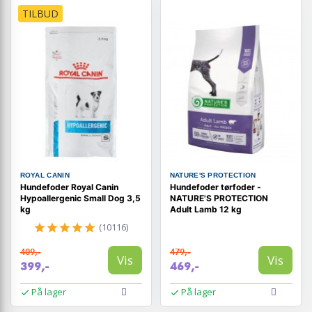
TILBUD
ROYAL CANIN
NATURE'S PROTECTION
Hundefoder Royal Canin
Hundefoder tørfoder -
Hypoallergenic Small Dog 3,5
NATURE'S PROTECTION
kg
Adult Lamb 12 kg
(10116)
409,-
479,-
Vis
Vis
399,-
469,-
På lager
På lager