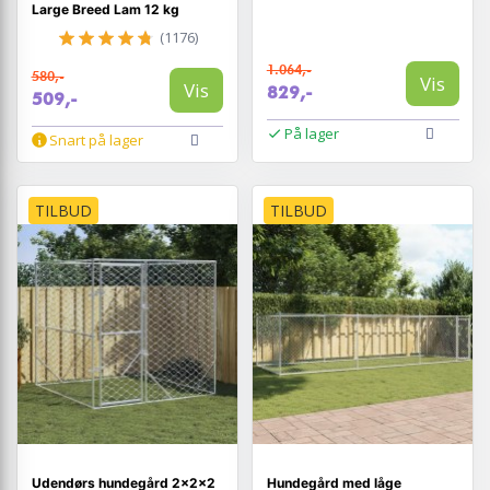
Large Breed Lam 12 kg
(1176)
1.064,-
580,-
Vis
Vis
829,-
509,-
På lager
Snart på lager
TILBUD
TILBUD
Udendørs hundegård 2×2×2
Hundegård med låge