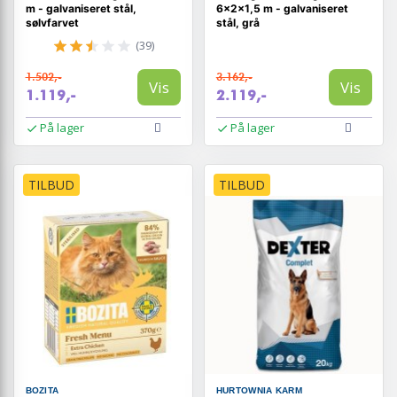
m - galvaniseret stål,
6×2×1,5 m - galvaniseret
sølvfarvet
stål, grå
(39)
1.502,-
3.162,-
Vis
Vis
1.119,-
2.119,-
På lager
På lager
TILBUD
TILBUD
BOZITA
HURTOWNIA KARM