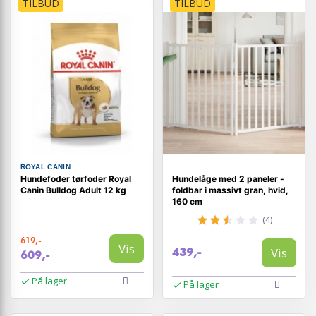
TILBUD
TILBUD
ROYAL CANIN
Hundefoder tørfoder Royal
Hundelåge med 2 paneler -
Canin Bulldog Adult 12 kg
foldbar i massivt gran, hvid,
160 cm
(4)
619,-
Vis
Vis
439,-
609,-
På lager
På lager