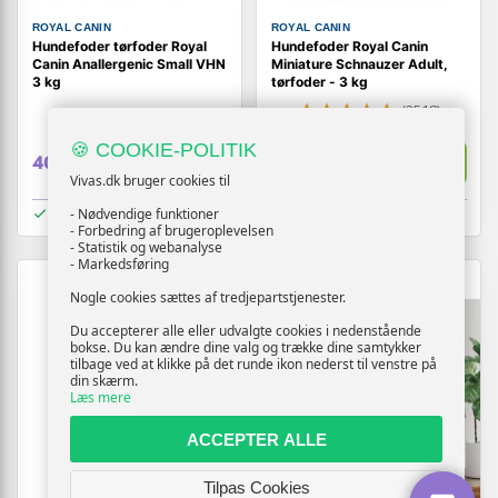
ROYAL CANIN
ROYAL CANIN
Hundefoder tørfoder Royal
Hundefoder Royal Canin
Canin Anallergenic Small VHN
Miniature Schnauzer Adult,
3 kg
tørfoder - 3 kg
(2518)
🍪 COOKIE-POLITIK
Vis
Vis
409,-
259,-
Vivas.dk bruger cookies til
På lager
På lager
- Nødvendige funktioner
- Forbedring af brugeroplevelsen
- Statistik og webanalyse
- Markedsføring
TILBUD
Nogle cookies sættes af tredjepartstjenester.
Du accepterer alle eller udvalgte cookies i nedenstående
bokse. Du kan ændre dine valg og trække dine samtykker
tilbage ved at klikke på det runde ikon nederst til venstre på
din skærm.
Læs mere
ACCEPTER ALLE
Tilpas Cookies