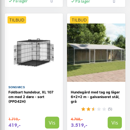
På lager
På lager
TILBUD
TILBUD
SONGMICS
Foldbart hundebur, XL 107
Hundegård med tag og låger
cm med 2 døre - sort
6×2×2 m - galvaniseret stål,
(PPD42H)
grå
(5)
1.719,-
4.768,-
Vis
Vis
419,-
3.519,-