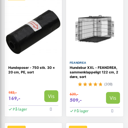
FEANDREA
Hundeposer - 750 stk. 30 ×
Hundebur XXL - FEANDREA,
20 cm, PE, sort
sammenklappeligt 122 cm, 2
døre, sort
(308)
182,-
639,-
Vis
Vis
169,-
509,-
På lager
På lager