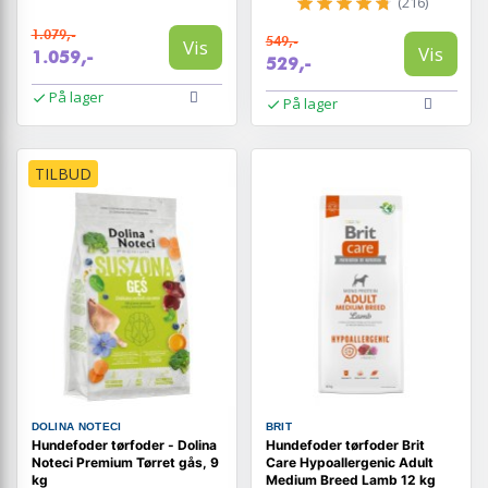
(216)
1.079,-
549,-
Vis
Vis
1.059,-
529,-
På lager
På lager
TILBUD
DOLINA NOTECI
BRIT
Hundefoder tørfoder - Dolina
Hundefoder tørfoder Brit
Noteci Premium Tørret gås, 9
Care Hypoallergenic Adult
kg
Medium Breed Lamb 12 kg