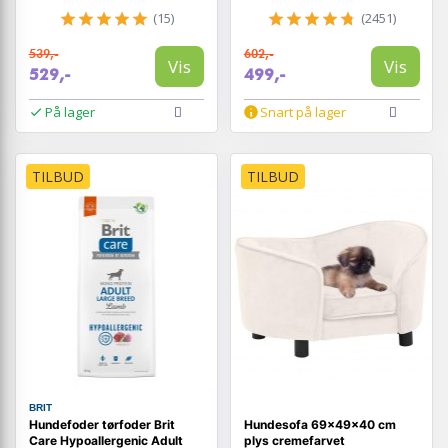
(15)
(2451)
539,-
602,-
Vis
Vis
529,-
499,-
På lager
Snart på lager
TILBUD
TILBUD
BRIT
Hundefoder tørfoder Brit
Hundesofa 69x49x40 cm
Care Hypoallergenic Adult
plys cremefarvet