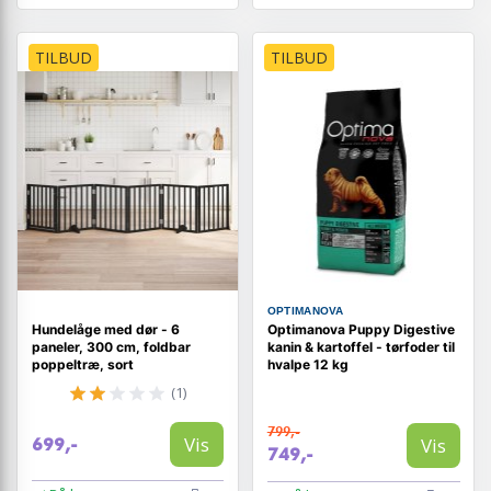
TILBUD
TILBUD
OPTIMANOVA
Hundelåge med dør - 6
Optimanova Puppy Digestive
paneler, 300 cm, foldbar
kanin & kartoffel - tørfoder til
poppeltræ, sort
hvalpe 12 kg
(1)
799,-
Vis
Vis
699,-
749,-