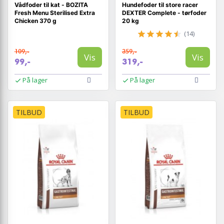
Vådfoder til kat - BOZITA
Hundefoder til store racer
Fresh Menu Sterilised Extra
DEXTER Complete - tørfoder
Chicken 370 g
20 kg
(14)
109,-
359,-
Vis
Vis
99,-
319,-
På lager
På lager
TILBUD
TILBUD