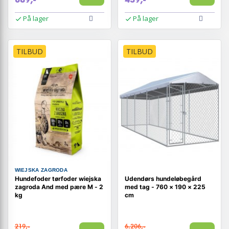
På lager
På lager
TILBUD
TILBUD
WIEJSKA ZAGRODA
Hundefoder tørfoder wiejska
Udendørs hundeløbegård
zagroda And med pære M - 2
med tag - 760 × 190 × 225
kg
cm
219,-
6.206,-