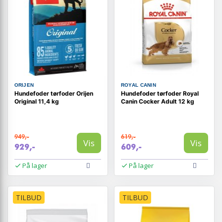
ORIJEN
ROYAL CANIN
Hundefoder tørfoder Orijen
Hundefoder tørfoder Royal
Original 11,4 kg
Canin Cocker Adult 12 kg
949,-
619,-
Vis
Vis
929,-
609,-
På lager
På lager
TILBUD
TILBUD