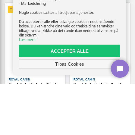
- Markedsføring
TILBUD
TILBUD
Nogle cookies sættes af tredjepartstjenester.
Du accepterer alle eller udvalgte cookies i nedenstående
bokse. Du kan ændre dine valg og trække dine samtykker
tilbage ved at klikke på det runde ikon nederst til venstre på
din skærm.
Læs mere
ACCEPTER ALLE
Tilpas Cookies
ROYAL CANIN
ROYAL CANIN
Hundefoder tørfoder Royal
Hundefoder tørfoder Royal
Canin Gastrointestinal Low
Canin Anallergenic Small VHN
Fat Small 3,5 kg
3 kg
Vis
Vis
349,-
409,-
På lager
På lager