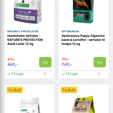
NATURE'S PROTECTION
OPTIMANOVA
Hundefoder tørfoder -
Optimanova Puppy Digestive
NATURE'S PROTECTION
kanin & kartoffel - tørfoder til
Adult Lamb 12 kg
hvalpe 12 kg
479,-
799,-
Vis
Vis
469,-
749,-
På lager
På lager
TILBUD
TILBUD