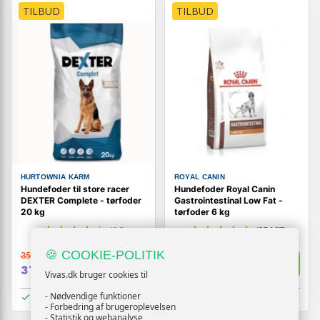
TILBUD
TILBUD
HURTOWNIA KARM
ROYAL CANIN
Hundefoder til store racer
Hundefoder Royal Canin
DEXTER Complete - tørfoder
Gastrointestinal Low Fat -
20 kg
tørfoder 6 kg
(14)
(25167)
🍪 COOKIE-POLITIK
359,-
459,-
Vis
Vis
319,-
449,-
Vivas.dk bruger cookies til
- Nødvendige funktioner
På lager
På lager
- Forbedring af brugeroplevelsen
- Statistik og webanalyse