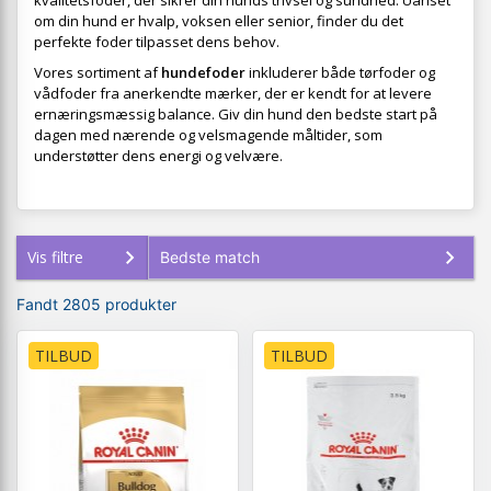
kvalitetsfoder, der sikrer din hunds trivsel og sundhed. Uanset
om din hund er hvalp, voksen eller senior, finder du det
perfekte foder tilpasset dens behov.
Vores sortiment af
hundefoder
inkluderer både tørfoder og
vådfoder fra anerkendte mærker, der er kendt for at levere
ernæringsmæssig balance. Giv din hund den bedste start på
dagen med nærende og velsmagende måltider, som
understøtter dens energi og velvære.
Vis filtre
Fandt 2805 produkter
TILBUD
TILBUD