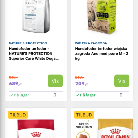
NATURE'S PROTECTION
WIEJSKA ZAGRODA
Hundefoder tørfoder -
Hundefoder tørfoder wiejska
NATURE’S PROTECTION
zagroda And med pære M - 2
Superior Care White Dogs
kg
Grain Free Adult Small, fisk,
10 kg
819,-
219,-
Vis
Vis
689,-
209,-
På lager
På lager
TILBUD
TILBUD