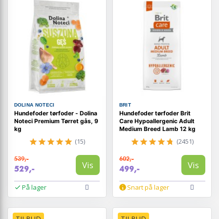
DOLINA NOTECI
BRIT
Hundefoder tørfoder - Dolina
Hundefoder tørfoder Brit
Noteci Premium Tørret gås, 9
Care Hypoallergenic Adult
kg
Medium Breed Lamb 12 kg
(15)
(2451)
539,-
602,-
Vis
Vis
529,-
499,-
På lager
Snart på lager
TILBUD
TILBUD