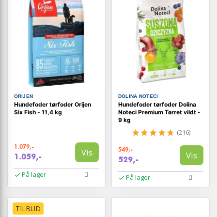
ORIJEN
DOLINA NOTECI
Hundefoder tørfoder Orijen
Hundefoder tørfoder Dolina
Six Fish - 11,4 kg
Noteci Premium Tørret vildt -
9 kg
(216)
1.079,-
549,-
Vis
Vis
1.059,-
529,-
På lager
På lager
TILBUD