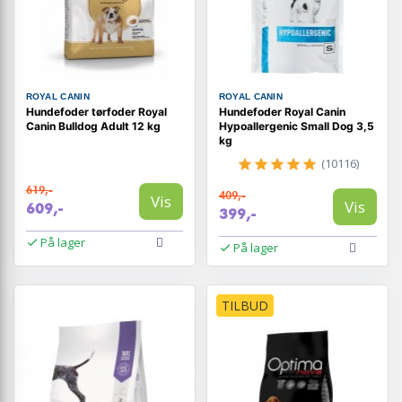
ROYAL CANIN
ROYAL CANIN
Hundefoder tørfoder Royal
Hundefoder Royal Canin
Canin Bulldog Adult 12 kg
Hypoallergenic Small Dog 3,5
kg
(10116)
619,-
409,-
Vis
Vis
609,-
399,-
På lager
På lager
TILBUD