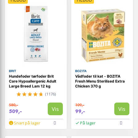
BRIT
BOZITA
Hundefoder tørfoder Brit
Vådfoder til kat - BOZITA
Care Hypoallergenic Adult
Fresh Menu Sterilised Extra
Large Breed Lam 12 kg
Chicken 370 g
(1176)
580,-
109,-
Vis
Vis
509,-
99,-
Snart på lager
På lager