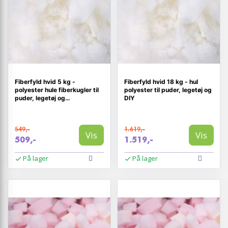
Fiberfyld hvid 5 kg -
Fiberfyld hvid 18 kg - hul
polyester hule fiberkugler til
polyester til puder, legetøj og
puder, legetøj og
DIY
håndarbejde
549,-
1.619,-
Vis
Vis
509,-
1.519,-
På lager
På lager