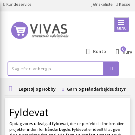
Kundeservice
Ønskeliste
Kasse
MENU
0
Konto
Kurv
Legetøj og Hobby
Garn og Håndarbejdsudstyr
Fyldevat
Opdag vores udvalg af
fyldevat
, der er perfekt til dine kreative
projekter inden for
håndarbejde
. Fyldevat er ideelt til at give