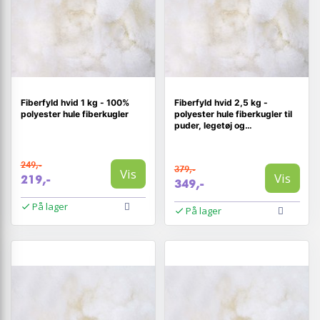
Fiberfyld hvid 1 kg - 100%
Fiberfyld hvid 2,5 kg -
polyester hule fiberkugler
polyester hule fiberkugler til
puder, legetøj og
håndarbejde
249,-
379,-
Vis
Vis
219,-
349,-
På lager
På lager