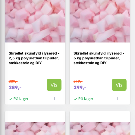
Skrællet skumfyld i lyserød -
Skrællet skumfyld i lyserød -
2,5 kg polyurethan til puder,
5 kg polyurethan til puder,
sækkestole og DIY
sækkestole og DIY
389,-
519,-
Vis
Vis
289,-
399,-
På lager
På lager