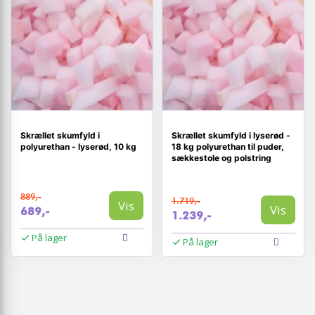
Skrællet skumfyld i
Skrællet skumfyld i lyserød -
polyurethan - lyserød, 10 kg
18 kg polyurethan til puder,
sækkestole og polstring
889,-
1.719,-
Vis
Vis
689,-
1.239,-
På lager
På lager