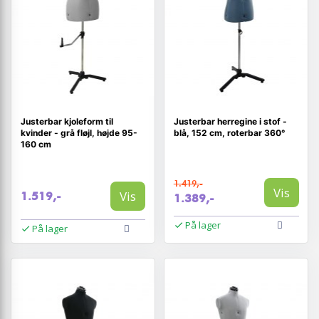
Justerbar kjoleform til
Justerbar herregine i stof -
kvinder - grå fløjl, højde 95-
blå, 152 cm, roterbar 360°
160 cm
1.419,-
Vis
Vis
1.519,-
1.389,-
På lager
På lager