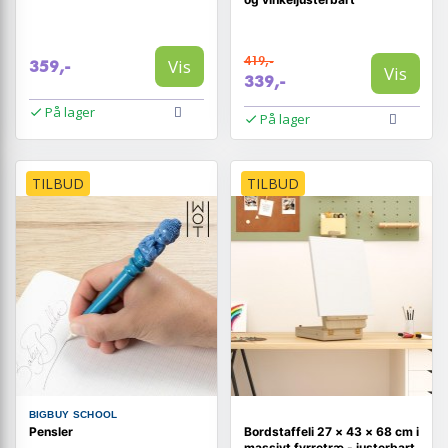
419,-
Vis
359,-
Vis
339,-
På lager
På lager
TILBUD
TILBUD
BIGBUY SCHOOL
Pensler
Bordstaffeli 27 × 43 × 68 cm i
massivt fyrretræ - justerbart