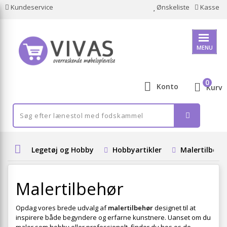
Kundeservice
Ønskeliste
Kasse
MENU
0
Konto
Kurv
Legetøj og Hobby
Hobbyartikler
Malertilbehø
Malertilbehør
Opdag vores brede udvalg af
malertilbehør
designet til at
inspirere både begyndere og erfarne kunstnere. Uanset om du