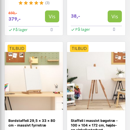
(3)
650,-
Vis
Vis
38,-
379,-
På lager
På lager
TILBUD
TILBUD
Bordstaffeli 29,5 × 33 × 80
Staffeli i massivt bøgetræ -
cm - massivt fyrretræ
100 × 104 × 172 cm, højde-
og vinkeljusterbart