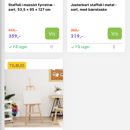
Staffeli i massivt fyrretræ -
Justerbart staffeli i metal -
sort, 53,5 × 95 × 127 cm
sort, med bæretaske
419,-
262,-
Vis
Vis
359,-
219,-
På lager
På lager
TILBUD