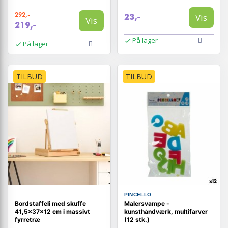
292,-
Vis
23,-
Vis
219,-
På lager
På lager
TILBUD
TILBUD
PINCELLO
Bordstaffeli med skuffe
Malersvampe -
41,5×37×12 cm i massivt
kunsthåndværk, multifarver
fyrretræ
(12 stk.)