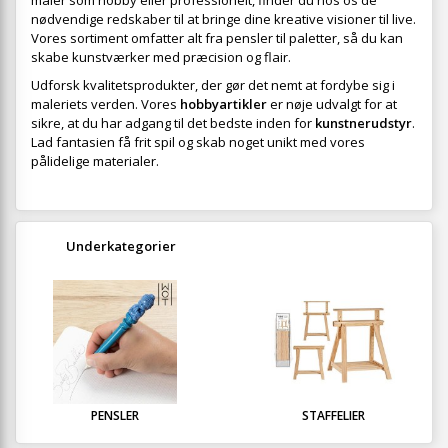
maler som hobby eller professionelt, finder du hos os de
nødvendige redskaber til at bringe dine kreative visioner til live.
Vores sortiment omfatter alt fra pensler til paletter, så du kan
skabe kunstværker med præcision og flair.
Udforsk kvalitetsprodukter, der gør det nemt at fordybe sig i
maleriets verden. Vores
hobbyartikler
er nøje udvalgt for at
sikre, at du har adgang til det bedste inden for
kunstnerudstyr
.
Lad fantasien få frit spil og skab noget unikt med vores
pålidelige materialer.
Underkategorier
PENSLER
STAFFELIER