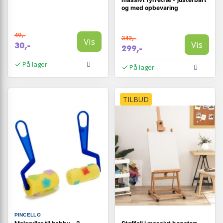
og med opbevaring
49,-
342,-
Vis
Vis
30,-
299,-
På lager
På lager
TILBUD
PINCELLO