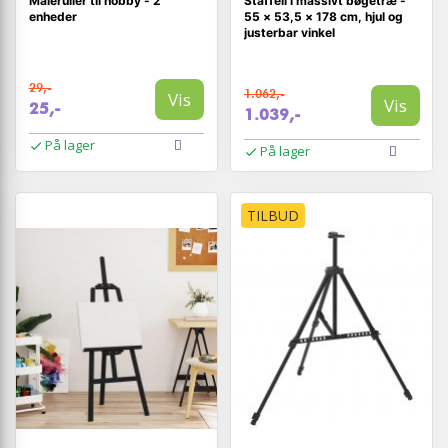
Maleruller til hobby - 2
Staffeli i massivt bøgetræ -
enheder
55 × 53,5 × 178 cm, hjul og
justerbar vinkel
29,-
1.062,-
Vis
Vis
25,-
1.039,-
På lager
På lager
TILBUD