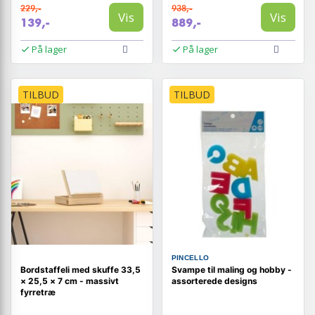
229,-
938,-
Vis
Vis
139,-
889,-
På lager
På lager
TILBUD
TILBUD
PINCELLO
Bordstaffeli med skuffe 33,5
Svampe til maling og hobby -
× 25,5 × 7 cm - massivt
assorterede designs
fyrretræ