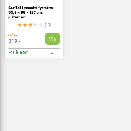
Staffeli i massivt fyrretræ -
53,5 × 95 × 127 cm,
justerbart
(13)
398,-
Vis
319,-
På lager