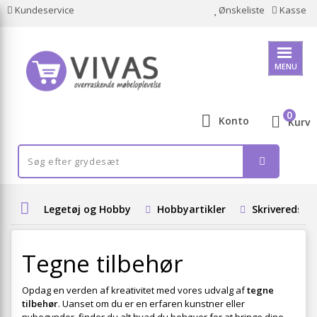
Kundeservice
Ønskeliste
Kasse
MENU
0
Konto
Kurv
Legetøj og Hobby
Hobbyartikler
Skriveredska
Tegne tilbehør
Opdag en verden af kreativitet med vores udvalg af
tegne
tilbehør
. Uanset om du er en erfaren kunstner eller