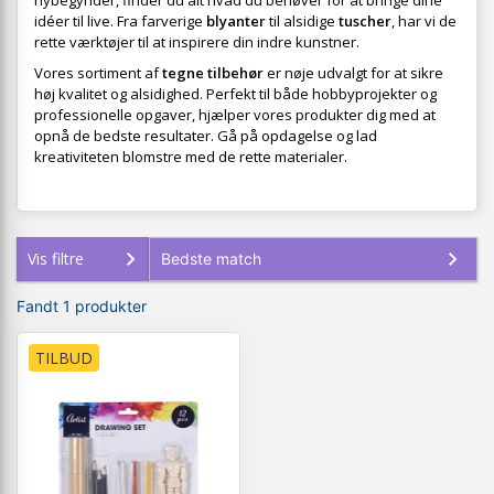
nybegynder, finder du alt hvad du behøver for at bringe dine
idéer til live. Fra farverige
blyanter
til alsidige
tuscher
, har vi de
rette værktøjer til at inspirere din indre kunstner.
Vores sortiment af
tegne tilbehør
er nøje udvalgt for at sikre
høj kvalitet og alsidighed. Perfekt til både hobbyprojekter og
professionelle opgaver, hjælper vores produkter dig med at
opnå de bedste resultater. Gå på opdagelse og lad
kreativiteten blomstre med de rette materialer.
Vis filtre
Fandt 1 produkter
TILBUD