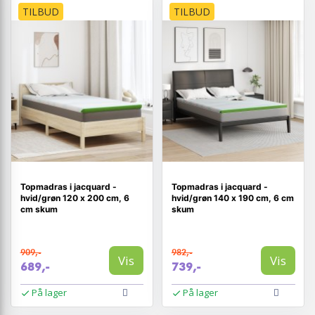
TILBUD
TILBUD
Topmadras i jacquard -
Topmadras i jacquard -
hvid/grøn 120 x 200 cm, 6
hvid/grøn 140 x 190 cm, 6 cm
cm skum
skum
909,-
982,-
Vis
Vis
689,-
739,-
På lager
På lager