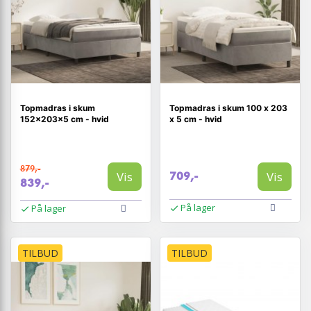
Topmadras i skum
Topmadras i skum 100 x 203
152x203x5 cm - hvid
x 5 cm - hvid
879,-
Vis
Vis
709,-
839,-
På lager
På lager
TILBUD
TILBUD