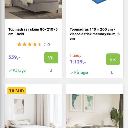
Topmadras i skum 80×210×5
Topmadras 140 × 200 cm -
cm - hvid
viscoelastisk memoryskum, 6
cm
(12)
1.306,-
Vis
559,-
Vis
1.129,-
På lager
På lager
TILBUD