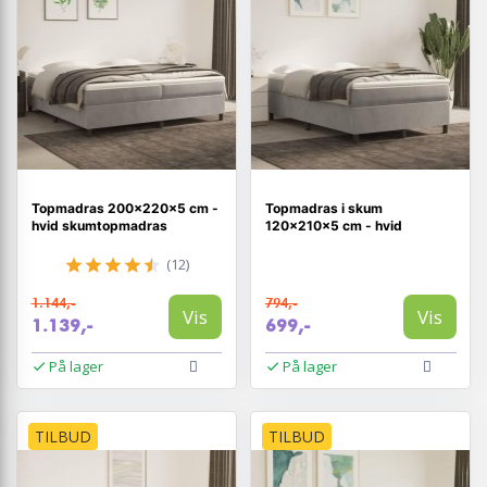
Topmadras 200×220×5 cm -
Topmadras i skum
hvid skumtopmadras
120×210×5 cm - hvid
(12)
1.144,-
794,-
Vis
Vis
1.139,-
699,-
På lager
På lager
TILBUD
TILBUD