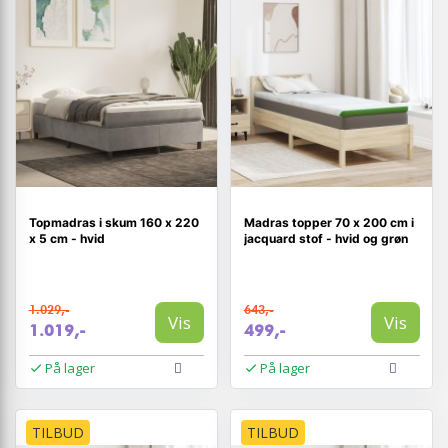
Topmadras i skum 160 x 220
Madras topper 70 x 200 cm i
x 5 cm - hvid
jacquard stof - hvid og grøn
1.029,-
643,-
Vis
Vis
1.019,-
499,-
På lager
På lager
TILBUD
TILBUD