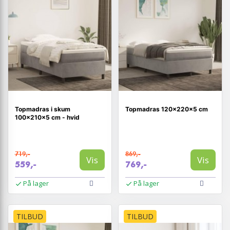
Topmadras i skum
Topmadras 120x220x5 cm
100×210×5 cm - hvid
719,-
869,-
Vis
Vis
559,-
769,-
På lager
På lager
TILBUD
TILBUD