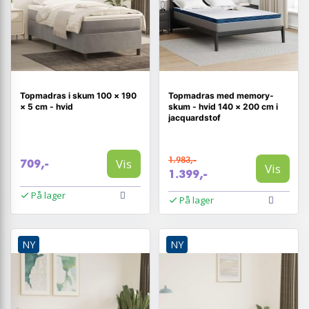
Topmadras i skum 100 × 190
Topmadras med memory-
× 5 cm - hvid
skum - hvid 140 × 200 cm i
jacquardstof
1.983,-
Vis
709,-
Vis
1.399,-
På lager
På lager
NY
NY