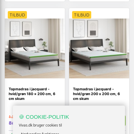
TILBUD
TILBUD
Topmadras i jacquard -
Topmadras i jacquard -
hvid/grøn 180 × 200 cm, 6
hvid/grøn 200 x 200 cm, 6
cm skum
cm skum
🍪 COOKIE-POLITIK
1.204,-
1.323,-
Vis
Vis
869,-
949,-
Vivas.dk bruger cookies til