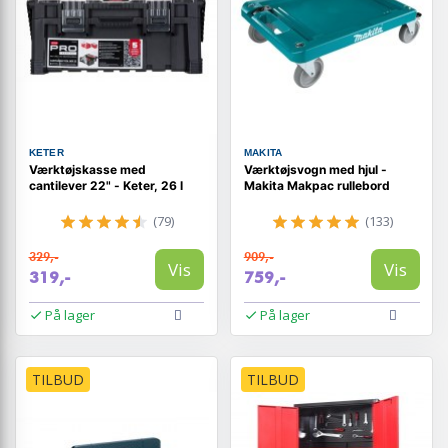
KETER
MAKITA
Værktøjskasse med
Værktøjsvogn med hjul -
cantilever 22" - Keter, 26 l
Makita Makpac rullebord
(79)
(133)
329,-
909,-
Vis
Vis
319,-
759,-
På lager
På lager
TILBUD
TILBUD