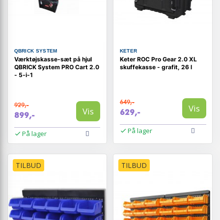
QBRICK SYSTEM
KETER
Værktøjskasse-sæt på hjul
Keter ROC Pro Gear 2.0 XL
QBRICK System PRO Cart 2.0
skuffekasse - grafit, 26 l
- 5-i-1
649,-
929,-
Vis
Vis
629,-
899,-
På lager
På lager
TILBUD
TILBUD