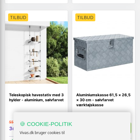
TILBUD
TILBUD
Teleskopisk havestativ med 3
Aluminiumskasse 61,5 × 26,5
hylder - aluminium, sølvfarvet
× 30 cm - sølvfarvet
værktøjskasse
550,-
🍪 COOKIE-POLITIK
1.328,-
Vis
Vis
369,-
989,-
Vivas.dk bruger cookies til