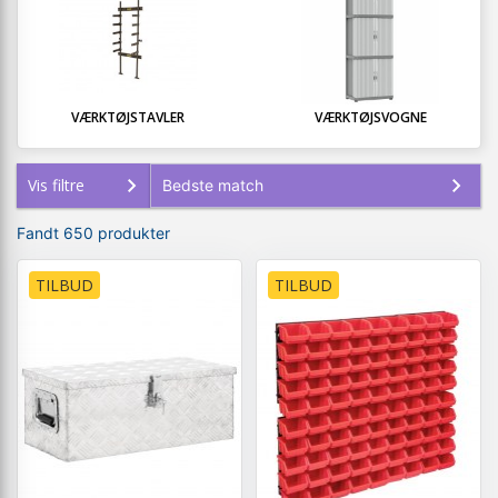
VÆRKTØJSTAVLER
VÆRKTØJSVOGNE
Vis filtre
Fandt 650 produkter
TILBUD
TILBUD