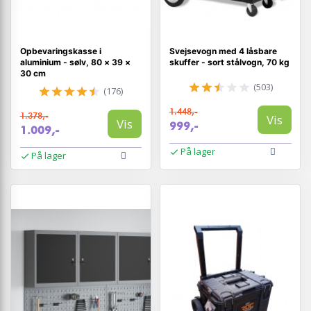
Opbevaringskasse i
Svejsevogn med 4 låsbare
aluminium - sølv, 80 × 39 ×
skuffer - sort stålvogn, 70 kg
30 cm
(503)
(176)
1.448,-
1.378,-
Vis
Vis
999,-
1.009,-
På lager
På lager