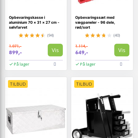
Opbevaringskasse i
Opbevaringssæt med
aluminium 70 × 31 × 27 cm -
vægpaneler - 96 dele,
sølvfarvet
rød/sort
(94)
(40)
1.071,-
1.114,-
Vis
Vis
899,-
649,-
På lager
På lager
TILBUD
TILBUD