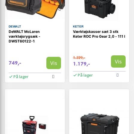
DEWALT
KETER
DeWALT McLaren
Værktøjskasser sæt 3 stk
værktøjsrygsæk -
Keter ROC Pro Gear 2,0 - 111 l
DWST60122-1
1.329,-
Vis
Vis
749,-
1.179,-
På lager
På lager