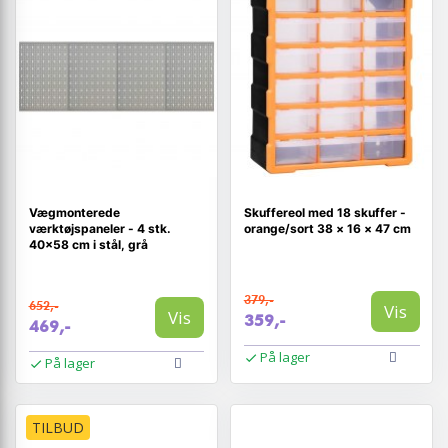
Vægmonterede
Skuffereol med 18 skuffer -
værktøjspaneler - 4 stk.
orange/sort 38 × 16 × 47 cm
40×58 cm i stål, grå
379,-
652,-
Vis
Vis
359,-
469,-
På lager
På lager
TILBUD