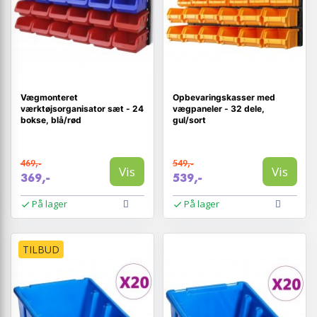
Vægmonteret
Opbevaringskasser med
værktøjsorganisator sæt - 24
vægpaneler - 32 dele,
bokse, blå/rød
gul/sort
469,-
549,-
Vis
Vis
369,-
539,-
På lager
På lager
TILBUD