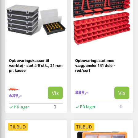
Opbevaringskasser til
Opbevaringssæt med
værktøj - sæt á 6 stk., 21 rum
vægpaneler 141 dele -
pr. kasse
rød/sort
780,-
Vis
Vis
889,-
639,-
På lager
På lager
TILBUD
TILBUD