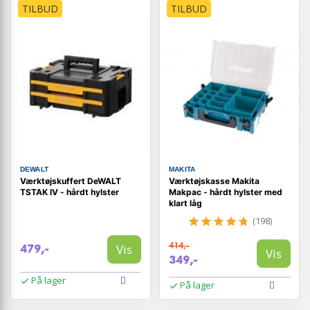
TILBUD
TILBUD
DEWALT
MAKITA
Værktøjskuffert DeWALT
Værktøjskasse Makita
TSTAK IV - hårdt hylster
Makpac - hårdt hylster med
klart låg
(198)
414,-
Vis
479,-
Vis
349,-
På lager
På lager