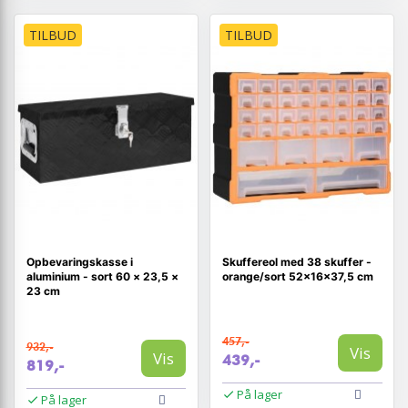
TILBUD
TILBUD
Opbevaringskasse i
Skuffereol med 38 skuffer -
aluminium - sort 60 × 23,5 ×
orange/sort 52×16×37,5 cm
23 cm
457,-
932,-
Vis
Vis
439,-
819,-
På lager
På lager