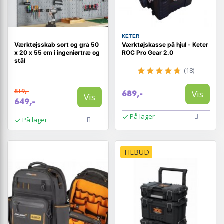
KETER
Værktøjsskab sort og grå 50
Værktøjskasse på hjul - Keter
x 20 x 55 cm i ingeniørtræ og
ROC Pro Gear 2.0
stål
(18)
819,-
Vis
689,-
Vis
649,-
På lager
På lager
TILBUD