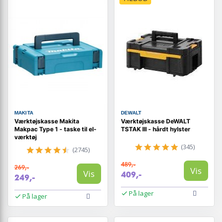
MAKITA
DEWALT
Værktøjskasse Makita
Værktøjskasse DeWALT
Makpac Type 1 - taske til el-
TSTAK III - hårdt hylster
værktøj
(345)
(2745)
489,-
269,-
Vis
Vis
409,-
249,-
På lager
På lager