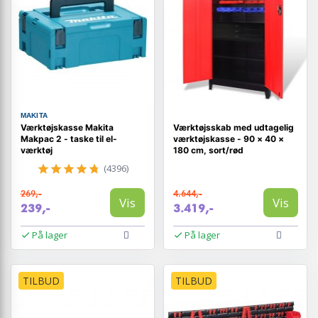
MAKITA
Værktøjskasse Makita
Værktøjsskab med udtagelig
Makpac 2 - taske til el-
værktøjskasse - 90 × 40 ×
værktøj
180 cm, sort/rød
(4396)
269,-
4.644,-
Vis
Vis
239,-
3.419,-
På lager
På lager
TILBUD
TILBUD