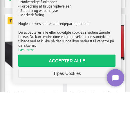
På lager
På lager
- Nødvendige funktioner
- Forbedring af brugeroplevelsen
- Statistik og webanalyse
- Markedsføring
TILBUD
TILBUD
Nogle cookies sættes af tredjepartstjenester.
Du accepterer alle eller udvalgte cookies i nedenstående
bokse. Du kan ændre dine valg og trække dine samtykker
tilbage ved at klikke på det runde ikon nederst til venstre på
din skærm.
Læs mere
ACCEPTER ALLE
Tilpas Cookies
Værktøjskasse i metal med 3
Værktøjsskab med 2 låger i
skuffer - sort
stål - 90 × 40 × 180 cm,
sort/rød
1.368,-
3.600,-
Vis
Vis
859,-
2.719,-