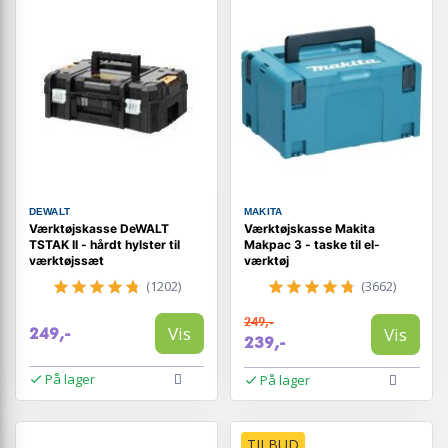
DEWALT
MAKITA
Værktøjskasse DeWALT
Værktøjskasse Makita
TSTAK II - hårdt hylster til
Makpac 3 - taske til el-
værktøjssæt
værktøj
(1202)
(3662)
249,-
Vis
Vis
249,-
239,-
På lager
På lager
TILBUD