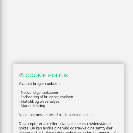
🍪 COOKIE-POLITIK
Vivas.dk bruger cookies til
- Nødvendige funktioner
- Forbedring af brugeroplevelsen
- Statistik og webanalyse
- Markedsføring
Nogle cookies sættes af tredjepartstjenester.
Du accepterer alle eller udvalgte cookies i nedenstående
bokse. Du kan ændre dine valg og trække dine samtykker
tilbage ved at klikke på det runde ikon nederst til venstre på