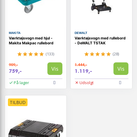
MAKITA
DEWALT
Værktøjsvogn med hjul -
Værktøjsvogn med rullebord
Makita Makpac rullebord
- DeWALT TSTAK
(133)
(28)
909,-
1.444,-
Vis
Vis
759,-
1.119,-
På lager
Udsolgt
TILBUD