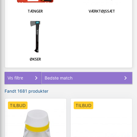
TÆNGER
VÆRKTØJSSÆT
ØKSER
Vis filtre
Fandt 1681 produkter
TILBUD
TILBUD