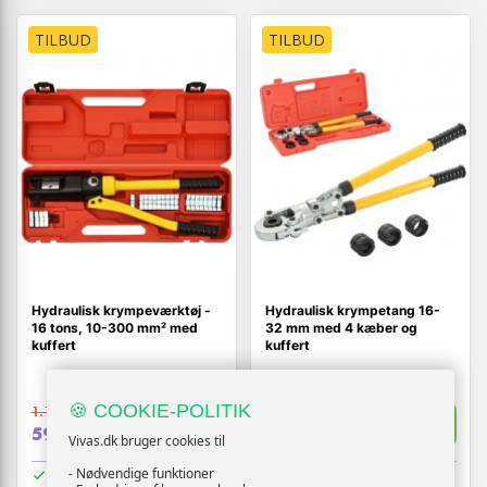
TILBUD
TILBUD
Hydraulisk krympeværktøj -
Hydraulisk krympetang 16-
16 tons, 10-300 mm² med
32 mm med 4 kæber og
kuffert
kuffert
🍪 COOKIE-POLITIK
1.144,-
1.507,-
Vis
Vis
599,-
719,-
Vivas.dk bruger cookies til
- Nødvendige funktioner
På lager
På lager