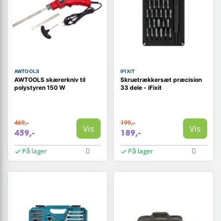
AWTOOLS
IFIXIT
AWTOOLS skærerkniv til
Skruetrækkersæt præcision
polystyren 150 W
33 dele - iFixit
469,-
199,-
Vis
Vis
459,-
189,-
På lager
På lager