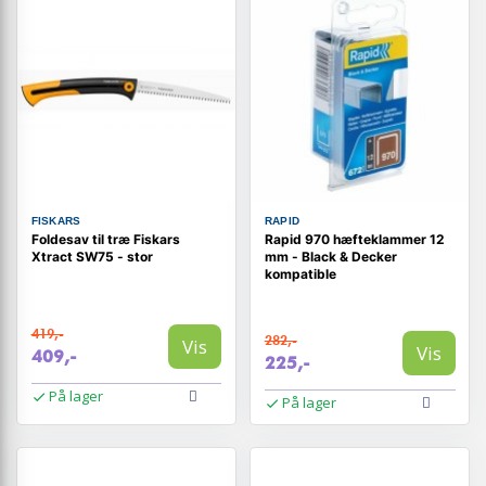
FISKARS
RAPID
Foldesav til træ Fiskars
Rapid 970 hæfteklammer 12
Xtract SW75 - stor
mm - Black & Decker
kompatible
419,-
282,-
Vis
Vis
409,-
225,-
På lager
På lager