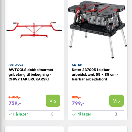
AWTOOLS
KETER
AWTOOLS dobbeltsarmet
Keter 237005 foldbar
gribetang til belægning -
arbejdsbænk 55 × 85 cm -
CHWYTAK BRUKARSKI
bærbar arbejdsbord
1.059,-
829,-
Vis
Vis
759,-
799,-
På lager
På lager