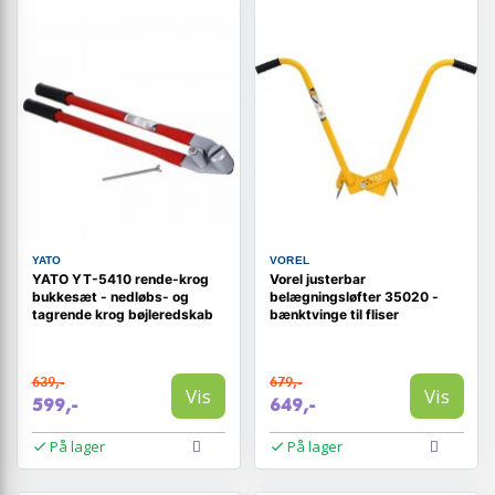
YATO
VOREL
YATO YT-5410 rende-krog
Vorel justerbar
bukkesæt - nedløbs- og
belægningsløfter 35020 -
tagrende krog bøjleredskab
bænktvinge til fliser
639,-
679,-
Vis
Vis
599,-
649,-
På lager
På lager