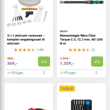
WERA
3-i-1 airbrush-rensesæt -
Momentnøgle Wera Click
komplet rengøringssæt til
Torque C 3, 12,7 mm, 40-200
airbrush
N·m
(149)
(2)
382,-
1.359,-
Vis
Vis
369,-
1.329,-
På lager
På lager
TILBUD