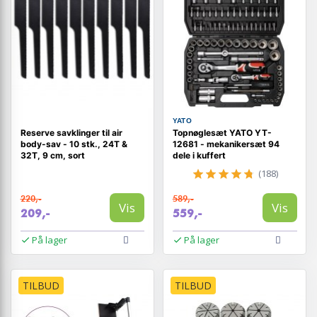
YATO
Reserve savklinger til air
Topnøglesæt YATO YT-
body-sav - 10 stk., 24T &
12681 - mekanikersæt 94
32T, 9 cm, sort
dele i kuffert
(188)
220,-
589,-
Vis
Vis
209,-
559,-
På lager
På lager
TILBUD
TILBUD