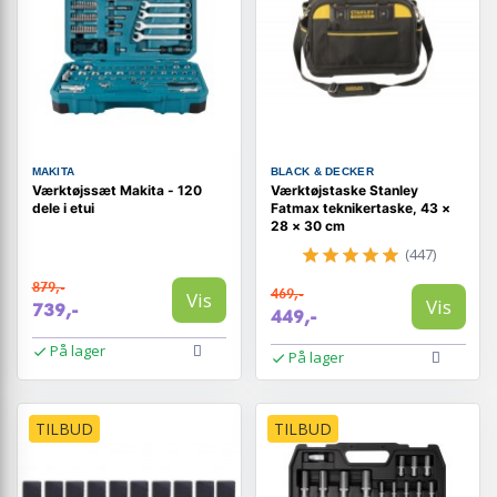
MAKITA
BLACK & DECKER
Værktøjssæt Makita - 120
Værktøjstaske Stanley
dele i etui
Fatmax teknikertaske, 43 ×
28 × 30 cm
(447)
879,-
469,-
Vis
Vis
739,-
449,-
På lager
På lager
TILBUD
TILBUD