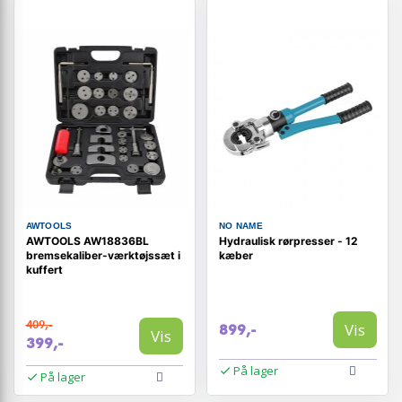
AWTOOLS
NO NAME
AWTOOLS AW18836BL
Hydraulisk rørpresser - 12
bremsekaliber-værktøjssæt i
kæber
kuffert
409,-
Vis
899,-
Vis
399,-
På lager
På lager