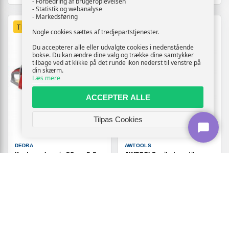
- Forbedring af brugeroplevelsen
- Statistik og webanalyse
- Markedsføring
TILBUD
Nogle cookies sættes af tredjepartstjenester.
Du accepterer alle eller udvalgte cookies i nedenstående
bokse. Du kan ændre dine valg og trække dine samtykker
tilbage ved at klikke på det runde ikon nederst til venstre på
din skærm.
Læs mere
ACCEPTER ALLE
Tilpas Cookies
DEDRA
AWTOOLS
Kædesav benzin 50 cm 2,9
AWTOOLS gribetang til
kW - DEDRA
belægningssten - enkelarms
tværgående
1.209,-
419,-
Vis
Vis
1.199,-
409,-
På lager