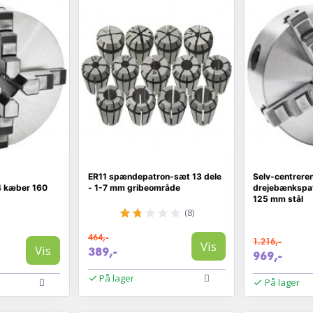
ER11 spændepatron-sæt 13 dele
Selv-centrere
4 kæber 160
- 1-7 mm gribeområde
drejebænkspat
125 mm stål
(8)
464,-
1.216,-
Vis
Vis
389,-
969,-
På lager
På lager