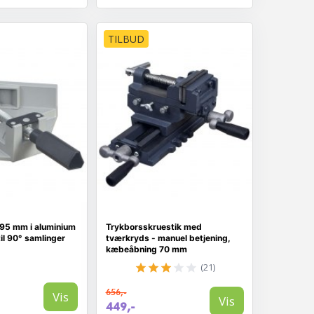
TILBUD
95 mm i aluminium
Trykborsskruestik med
til 90° samlinger
tværkryds - manuel betjening,
kæbeåbning 70 mm
(21)
656,-
Vis
Vis
449,-