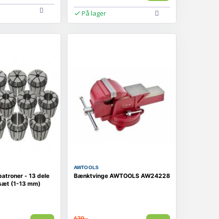
På lager
AWTOOLS
troner - 13 dele
Bænktvinge AWTOOLS AW24228
sæt (1-13 mm)
629,-