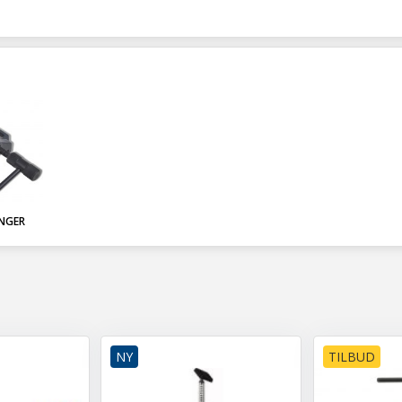
INGER
NY
TILBUD