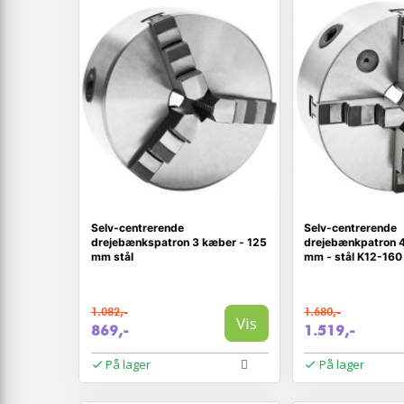
Selv-centrerende
Selv-centrerende
drejebænkspatron 3 kæber - 125
drejebænkpatron 
mm stål
mm - stål K12-160
1.082,-
1.680,-
Vis
869,-
1.519,-
På lager
På lager