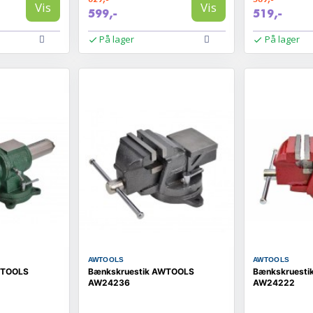
Vis
Vis
599,-
519,-
På lager
På lager
AWTOOLS
AWTOOLS
WTOOLS
Bænkskruestik AWTOOLS
Bænkskruest
AW24236
AW24222