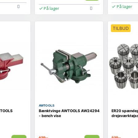
På lager
På lager
TILBUD
AWTOOLS
WTOOLS
Bænktvinge AWTOOLS AW24294
ER20 spændepa
- bench vise
drejeværktøjs
629,-
539,-