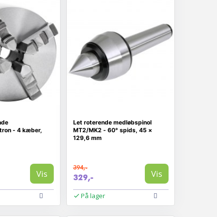
nde
Let roterende medløbspinol
ron - 4 kæber,
MT2/MK2 - 60° spids, 45 ×
129,6 mm
394,-
Vis
Vis
329,-
På lager