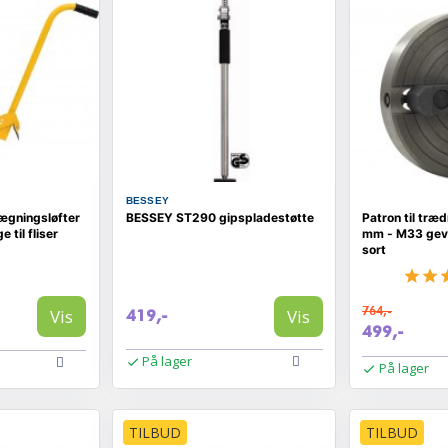
BESSEY
lægningsløfter
BESSEY ST290 gipspladestøtte
Patron til træ
til fliser
mm - M33 gevi
sort
764,-
Vis
Vis
419,-
499,-
På lager
På lager
TILBUD
TILBUD