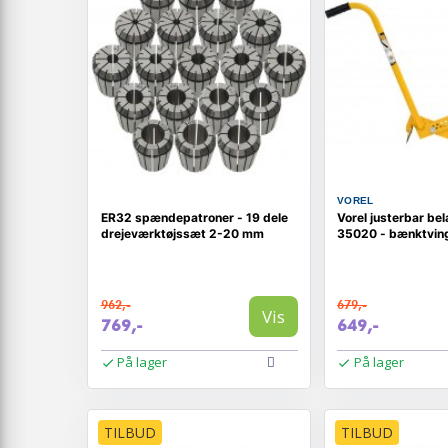
VOREL
ER32 spændepatroner - 19 dele
Vorel justerbar be
drejeværktøjssæt 2-20 mm
35020 - bænktvinge 
962,-
679,-
Vis
769,-
649,-
På lager
På lager
TILBUD
TILBUD