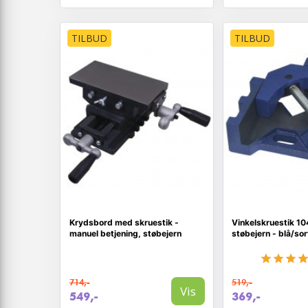
TILBUD
TILBUD
Krydsbord med skruestik -
Vinkelskruestik 10
manuel betjening, støbejern
støbejern - blå/sor
714,-
519,-
Vis
549,-
369,-