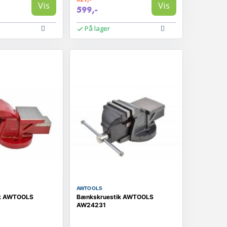
Vis
Vis
599,-
På lager
AWTOOLS
ik AWTOOLS
Bænkskruestik AWTOOLS
AW24231