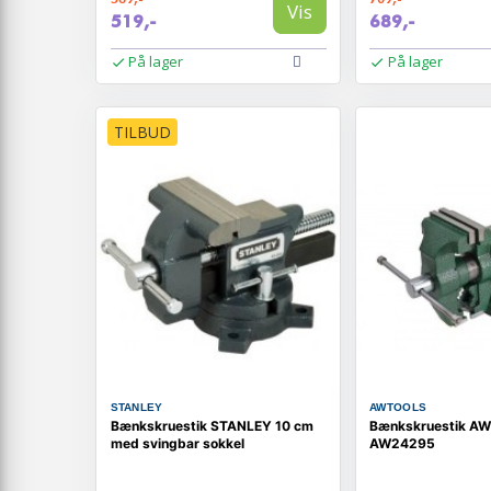
Vis
519,-
689,-
På lager
På lager
TILBUD
STANLEY
AWTOOLS
Bænkskruestik STANLEY 10 cm
Bænkskruestik A
med svingbar sokkel
AW24295