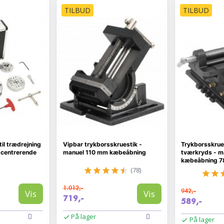
TILBUD
TILBUD
il trædrejning
Vipbar trykborsskruestik -
Trykborsskrue
-centrerende
manuel 110 mm kæbeåbning
tværkryds - ma
kæbeåbning 
(78)
1.012,-
942,-
Vis
Vis
719,-
589,-
På lager
På lager