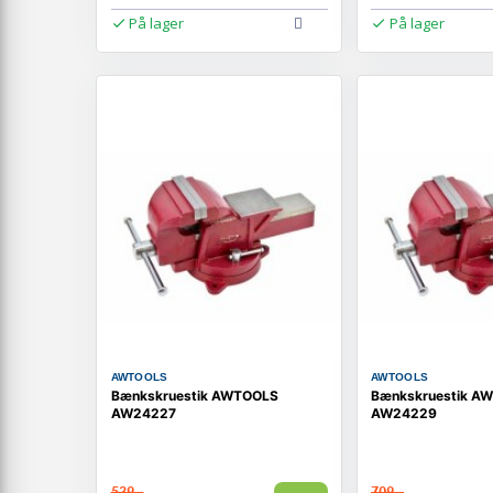
På lager
På lager
AWTOOLS
AWTOOLS
Bænkskruestik AWTOOLS
Bænkskruestik A
AW24227
AW24229
539,-
709,-