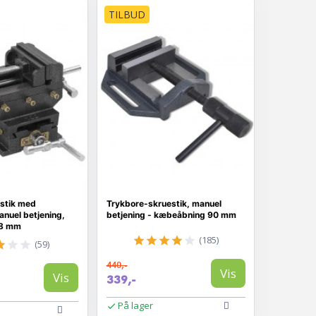
TILBUD
stik med
Trykbore-skruestik, manuel
nuel betjening,
betjening - kæbeåbning 90 mm
78 mm
(185)
(59)
440,-
Vis
Vis
339,-
På lager