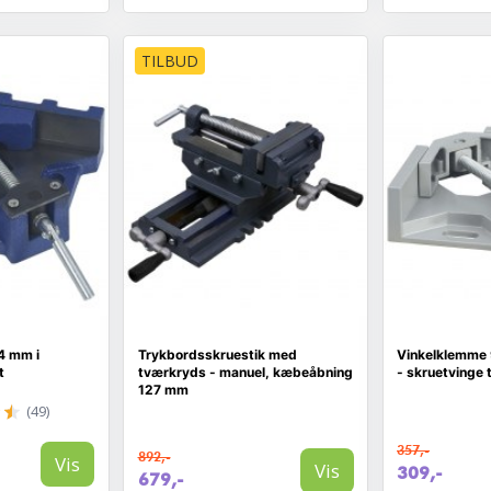
TILBUD
4 mm i
Trykbordsskruestik med
Vinkelklemme 
t
tværkryds - manuel, kæbeåbning
- skruetvinge 
127 mm
(49)
357,-
892,-
Vis
Vis
309,-
679,-