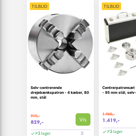
TILBUD
TILBUD
Selv-centrerende
Centrerpatronsæt t
drejebænkspatron - 4 kæber, 80
- 95 mm stål, selv
mm, stål
1.960,-
919,-
Vis
1.419,-
829,-
På lager
På lager