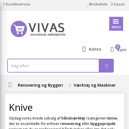
Kundeservice
Ønskeliste
Kasse
MENU
0
Konto
Kurv
Renovering og Byggeri
Værktøj og Maskiner
H
Knive
Opdag vores brede udvalg af
håndværktøj
i kategorien
knive
,
der er essentielle for enhver
renovering
eller
byggeprojekt
.