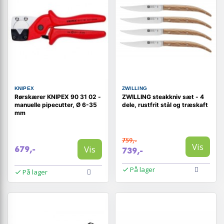
KNIPEX
ZWILLING
Rørskærer KNIPEX 90 31 02 -
ZWILLING steakkniv sæt - 4
manuelle pipecutter, Ø 6-35
dele, rustfrit stål og træskaft
mm
759,-
Vis
Vis
679,-
739,-
På lager
På lager