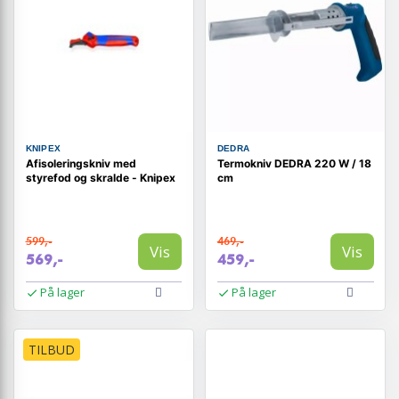
KNIPEX
DEDRA
Afisoleringskniv med
Termokniv DEDRA 220 W / 18
styrefod og skralde - Knipex
cm
599,-
469,-
Vis
Vis
569,-
459,-
På lager
På lager
TILBUD