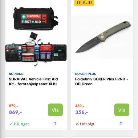
TILBUD
NO NAME
BOKER PLUS
SURVIVAL Vehicle First Aid
Foldekniv BÖKER Plus FRND -
Kit - førstehjælpssæt til bil
OD Green
879,-
469,-
Vis
Vis
869,-
356,-
På lager
Udsolgt