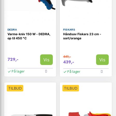
DEDRA
FISKARS
Varme-kniv 150 W - DEDRA,
Håndsav Fiskars 23 cm -
op til 450 °C
sort/orange
449,-
Vis
Vis
729,-
439,-
På lager
På lager
TILBUD
TILBUD