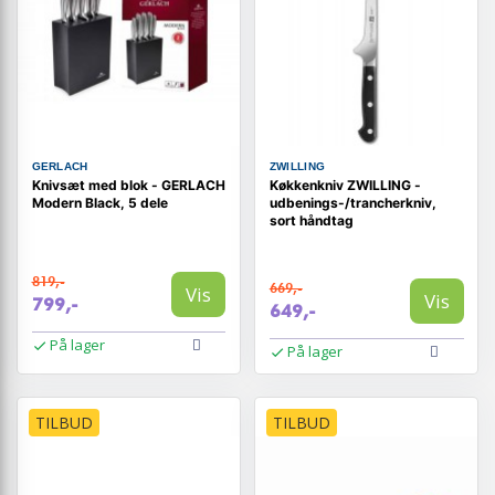
GERLACH
ZWILLING
Knivsæt med blok - GERLACH
Køkkenkniv ZWILLING -
Modern Black, 5 dele
udbenings-/trancherkniv,
sort håndtag
819,-
669,-
Vis
Vis
799,-
649,-
På lager
På lager
TILBUD
TILBUD