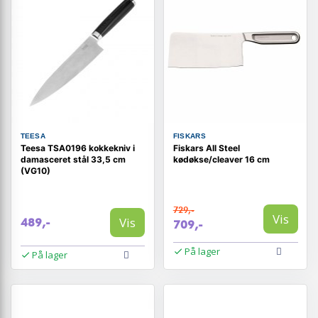
TEESA
FISKARS
Teesa TSA0196 kokkekniv i
Fiskars All Steel
damasceret stål 33,5 cm
kødøkse/cleaver 16 cm
(VG10)
729,-
Vis
Vis
489,-
709,-
På lager
På lager