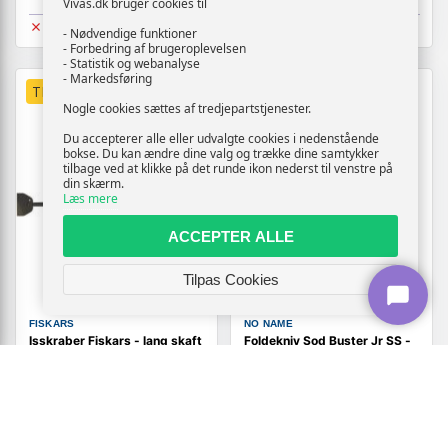
Vivas.dk bruger cookies til
Udsolgt
Udsolgt
- Nødvendige funktioner
- Forbedring af brugeroplevelsen
- Statistik og webanalyse
- Markedsføring
TILBUD
TILBUD
Nogle cookies sættes af tredjepartstjenester.
Du accepterer alle eller udvalgte cookies i nedenstående
bokse. Du kan ændre dine valg og trække dine samtykker
tilbage ved at klikke på det runde ikon nederst til venstre på
din skærm.
Læs mere
ACCEPTER ALLE
Tilpas Cookies
FISKARS
NO NAME
Isskraber Fiskars - lang skaft
Foldekniv Sod Buster Jr SS -
til effektiv isfjernelse
sort skæfte
359,-
519,-
Vis
Vis