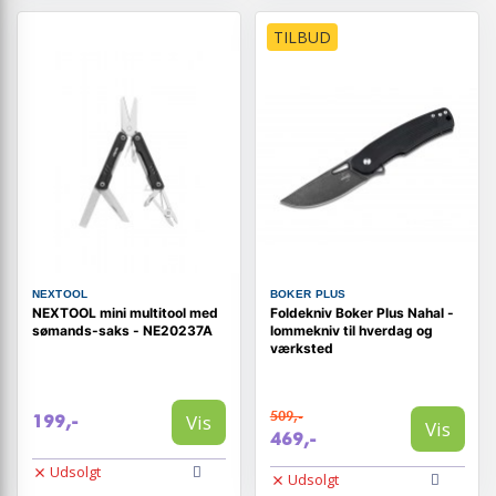
TILBUD
NEXTOOL
BOKER PLUS
NEXTOOL mini multitool med
Foldekniv Boker Plus Nahal -
sømands-saks - NE20237A
lommekniv til hverdag og
værksted
509,-
Vis
199,-
Vis
469,-
Udsolgt
Udsolgt