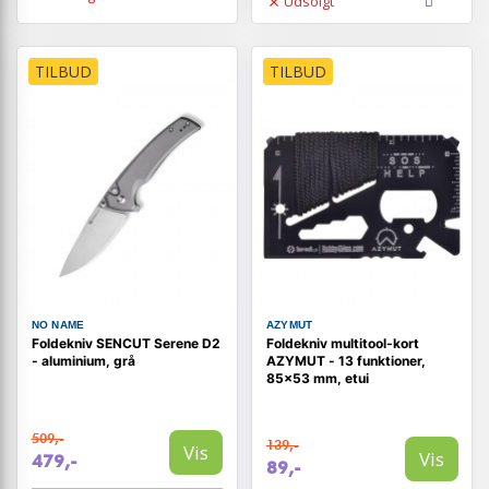
Udsolgt
TILBUD
TILBUD
NO NAME
AZYMUT
Foldekniv SENCUT Serene D2
Foldekniv multitool-kort
- aluminium, grå
AZYMUT - 13 funktioner,
85×53 mm, etui
509,-
139,-
Vis
Vis
479,-
89,-