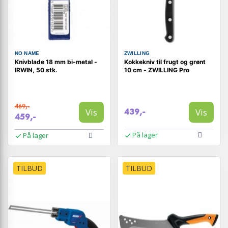
NO NAME
ZWILLING
Knivblade 18 mm bi-metal -
Kokkekniv til frugt og grønt
IRWIN, 50 stk.
10 cm - ZWILLING Pro
469,-
Vis
Vis
439,-
459,-
På lager
På lager
TILBUD
TILBUD