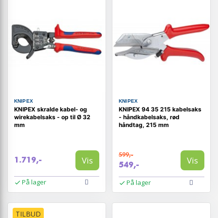
KNIPEX
KNIPEX
KNIPEX skralde kabel- og
KNIPEX 94 35 215 kabelsaks
wirekabelsaks - op til Ø 32
- håndkabelsaks, rød
mm
håndtag, 215 mm
599,-
Vis
Vis
1.719,-
549,-
På lager
På lager
TILBUD