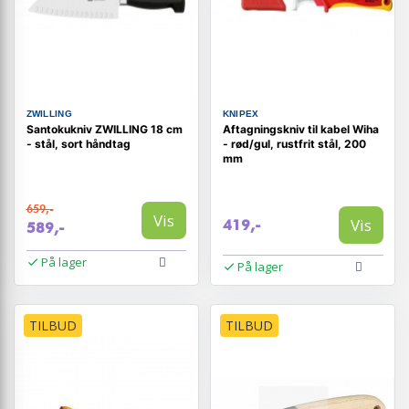
ZWILLING
KNIPEX
Santokukniv ZWILLING 18 cm
Aftagningskniv til kabel Wiha
- stål, sort håndtag
- rød/gul, rustfrit stål, 200
mm
659,-
Vis
Vis
419,-
589,-
På lager
På lager
TILBUD
TILBUD