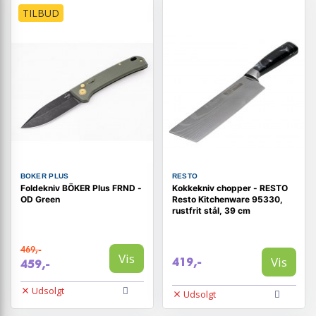
TILBUD
BOKER PLUS
RESTO
Foldekniv BÖKER Plus FRND -
Kokkekniv chopper - RESTO
OD Green
Resto Kitchenware 95330,
rustfrit stål, 39 cm
469,-
Vis
Vis
419,-
459,-
Udsolgt
Udsolgt