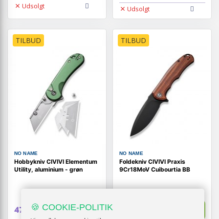
Udsolgt
Udsolgt
TILBUD
TILBUD
NO NAME
NO NAME
Hobbykniv CIVIVI Elementum
Foldekniv CIVIVI Praxis
Utility, aluminium - grøn
9Cr18MoV Cuibourtia BB
🍪 COOKIE-POLITIK
Vis
Vis
479,-
519,-