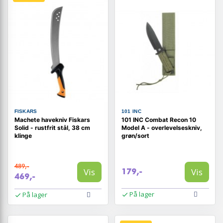
FISKARS
101 INC
Machete havekniv Fiskars
101 INC Combat Recon 10
Solid - rustfrit stål, 38 cm
Model A - overlevelseskniv,
klinge
grøn/sort
489,-
Vis
Vis
179,-
469,-
På lager
På lager