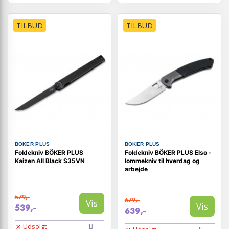
TILBUD
TILBUD
BOKER PLUS
BOKER PLUS
Foldekniv BÖKER PLUS
Foldekniv BÖKER PLUS Elso -
Kaizen All Black S35VN
lommekniv til hverdag og
arbejde
579,-
679,-
Vis
Vis
539,-
639,-
Udsolgt