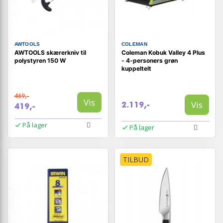
AWTOOLS
COLEMAN
AWTOOLS skærerkniv til
Coleman Kobuk Valley 4 Plus
polystyren 150 W
- 4-personers grøn
kuppeltelt
469,-
Vis
Vis
2.119,-
419,-
På lager
På lager
TILBUD