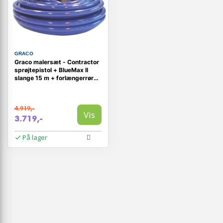
GRACO
Graco malersæt - Contractor
sprøjtepistol + BlueMax II
slange 15 m + forlængerrør
0,9 m
4.919,-
Vis
3.719,-
På lager