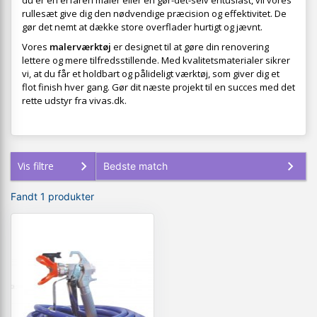
du er en erfaren maler eller en gør-det-selv entusiast, vil vores
rullesæt give dig den nødvendige præcision og effektivitet. De
gør det nemt at dække store overflader hurtigt og jævnt.
Vores
malerværktøj
er designet til at gøre din renovering
lettere og mere tilfredsstillende. Med kvalitetsmaterialer sikrer
vi, at du får et holdbart og pålideligt værktøj, som giver dig et
flot finish hver gang. Gør dit næste projekt til en succes med det
rette udstyr fra vivas.dk.
Vis filtre
Fandt 1 produkter