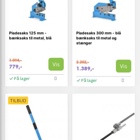
Pladesaks 125 mm -
Pladesaks 300 mm - blå
bænksaks til metal, blå
bænksaks til metal og
stænger
1.094,-
2.202,-
Vis
Vis
779,-
1.389,-
På lager
På lager
TILBUD