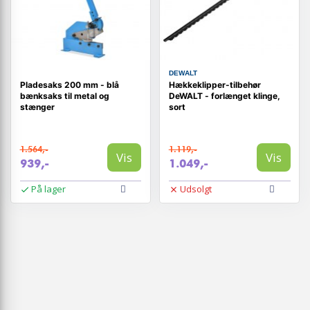
DEWALT
Pladesaks 200 mm - blå
Hækkeklipper-tilbehør
bænksaks til metal og
DeWALT - forlænget klinge,
stænger
sort
1.564,-
1.119,-
Vis
Vis
939,-
1.049,-
På lager
Udsolgt