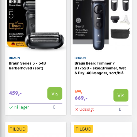
BRAUN
BRAUN
Braun Series 5 - 54B
Braun BeardTrimmer 7
barberhoved (sort)
BT7520 - skægtrimmer, Wet
& Dry, 40 længder, sort/blå
699,-
Vis
459,-
Vis
669,-
På lager
Udsolgt
TILBUD
TILBUD