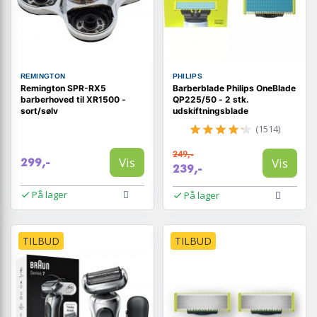
REMINGTON
PHILIPS
Remington SPR-RX5
Barberblade Philips OneBlade
barberhoved til XR1500 -
QP225/50 - 2 stk.
sort/sølv
udskiftningsblade
(1514)
249,-
Vis
Vis
299,-
239,-
På lager
På lager
TILBUD
TILBUD