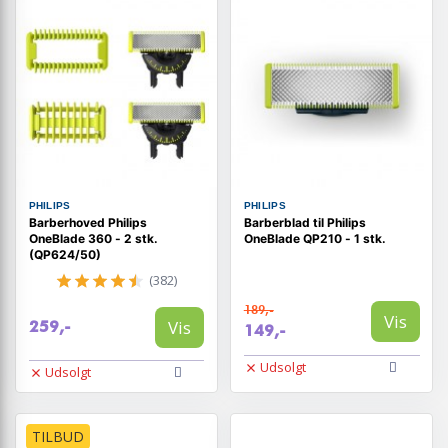
PHILIPS
PHILIPS
Barberhoved Philips
Barberblad til Philips
OneBlade 360 - 2 stk.
OneBlade QP210 - 1 stk.
(QP624/50)
(382)
189,-
Vis
Vis
259,-
149,-
Udsolgt
Udsolgt
TILBUD