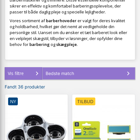
barbermaskiner og trimmere. Disse essentielle komponenter
sikrer en effektiv og komfortabel barberingsoplevelse, der
passer til både daglig pleje og specielle lejligheder.
Vores sortiment af
barberhoveder
er valgt for deres kvalitet
og holdbarhed, hvilket gør det nemt at vedligeholde din
personlige stil. Uanset om du ønsker et tæt barberet look eller
en velplejet skægstil, tilbyder vi løsninger, der opfylder dine
behov for
barbering
og
skægpleje
.
Vis filtre
Fandt 36 produkter
NY
TILBUD