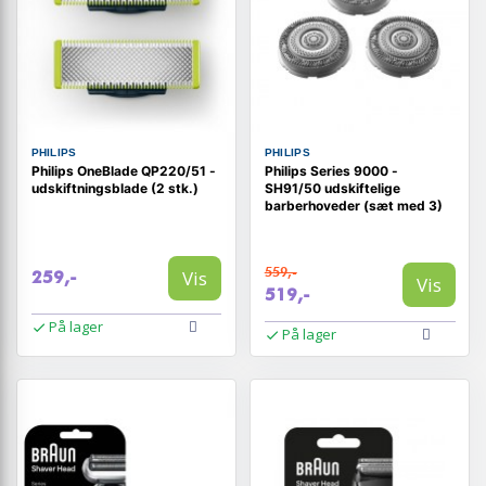
PHILIPS
PHILIPS
Philips OneBlade QP220/51 -
Philips Series 9000 -
udskiftningsblade (2 stk.)
SH91/50 udskiftelige
barberhoveder (sæt med 3)
559,-
Vis
259,-
Vis
519,-
På lager
På lager