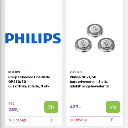
PHILIPS
PHILIPS
Philips Norelco OneBlade
Philips SH71/50
QP430/50 -
barberhoveder - 3 stk.
udskiftningsblade, 3 stk.
udskiftningshoveder til
barbermaskine
299,-
Vis
Vis
439,-
289,-
Udsolgt
Udsolgt