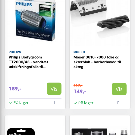
PHILIPS
MOSER
Philips Bodygroom
Moser 3616-7000 folie og
TT2000/43 - vandtæt
skærblok - barberhoved til
udskiftningsfolie til
skæg
barberhoved
169,-
Vis
Vis
189,-
149,-
På lager
På lager