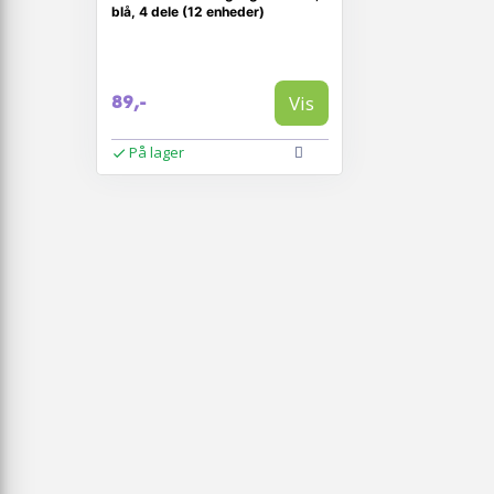
blå, 4 dele (12 enheder)
Vis
89,-
På lager