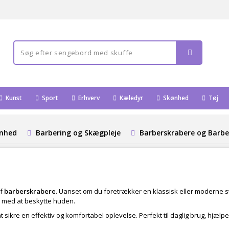
Kunst
Sport
Erhverv
Kæledyr
Skønhed
Tøj
ønhed
Barbering og Skægpleje
Barberskrabere og Barbe
af
barberskrabere
. Uanset om du foretrækker en klassisk eller moderne stil
ig med at beskytte huden.
t sikre en effektiv og komfortabel oplevelse. Perfekt til daglig brug, hjæl