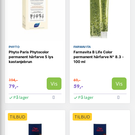
PHYTO
FARMAVITA
Phyto Paris Phytocolor
Farmavita B Life Color
permanent hårfarve 5 lys
permanent hårfarve Nº 8.3 -
kastanjebrun
100 ml
194,-
69,-
Vis
Vis
79,-
59,-
På lager
På lager
TILBUD
TILBUD