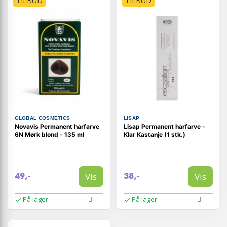
TILBUD
TILBUD
GLOBAL COSMETICS
LISAP
Novavis Permanent hårfarve
Lisap Permanent hårfarve -
6N Mørk blond - 135 ml
Klar Kastanje (1 stk.)
Vis
Vis
49,-
38,-
På lager
På lager