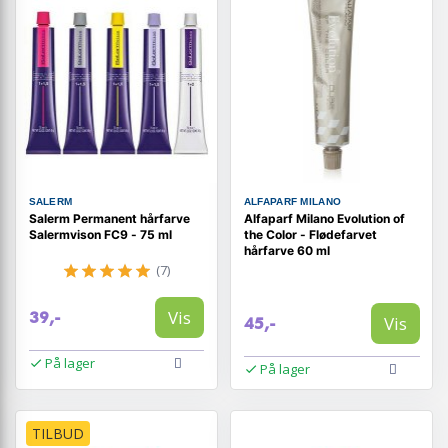
SALERM
ALFAPARF MILANO
Salerm Permanent hårfarve
Alfaparf Milano Evolution of
Salermvison FC9 - 75 ml
the Color - Flødefarvet
hårfarve 60 ml
(7)
Vis
39,-
Vis
45,-
På lager
På lager
TILBUD