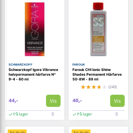
SCHWARZKOPF
FAROUK
Schwarzkopf Igora Vibrance
Farouk CHI Ionic Shine
halvpermanent hårfarve Nº
Shades Permanent Hårfarve
9-4 - 60 ml
50-8W - 89 ml
(243)
Vis
Vis
44,-
40,-
På lager
På lager