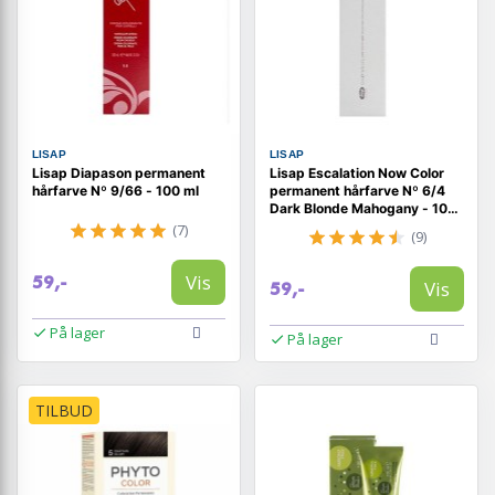
LISAP
LISAP
Lisap Diapason permanent
Lisap Escalation Now Color
hårfarve Nº 9/66 - 100 ml
permanent hårfarve Nº 6/4
Dark Blonde Mahogany - 100
ml
(7)
(9)
Vis
59,-
Vis
59,-
På lager
På lager
TILBUD