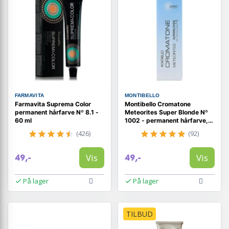
FARMAVITA
MONTIBELLO
Farmavita Suprema Color
Montibello Cromatone
permanent hårfarve Nº 8.1 -
Meteorites Super Blonde Nº
60 ml
1002 - permanent hårfarve,
60 ml
(426)
(92)
Vis
Vis
49,-
49,-
På lager
På lager
TILBUD