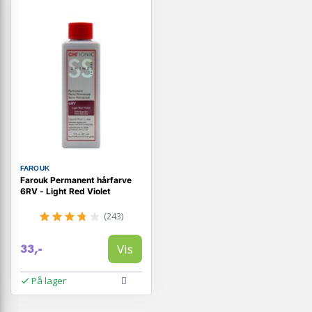
FAROUK
Farouk Permanent hårfarve
6RV - Light Red Violet
(243)
Vis
33,-
På lager