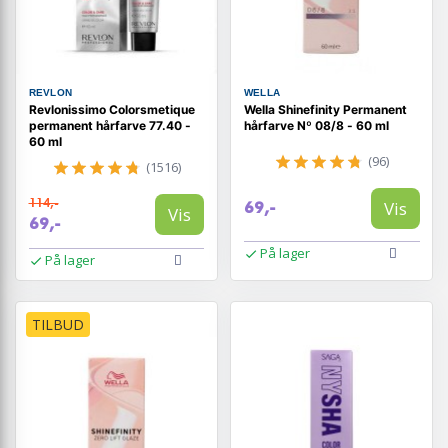
REVLON
WELLA
Revlonissimo Colorsmetique
Wella Shinefinity Permanent
permanent hårfarve 77.40 -
hårfarve Nº 08/8 - 60 ml
60 ml
(96)
(1516)
114,-
Vis
69,-
Vis
69,-
På lager
På lager
TILBUD