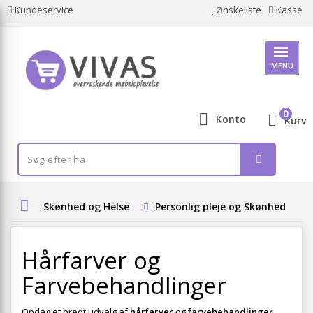
Kundeservice
Ønskeliste
Kasse
MENU
0
Konto
Kurv
Skønhed og Helse
Personlig pleje og Skønhed
Hårfarver og
Farvebehandlinger
Opdag et bredt udvalg af
hårfarver
og
farvebehandlinger
,