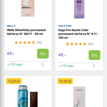
WELLA
SAGA PRO
Wella Shinefinity permanent
Saga Pro Nysha Color
hårfarve Nº 06/71 - 60 ml
permanent hårfarve Nº 9.11 -
100 ml
(96)
(84)
Vis
69,-
Vis
49,-
På lager
På lager
TILBUD
TILBUD