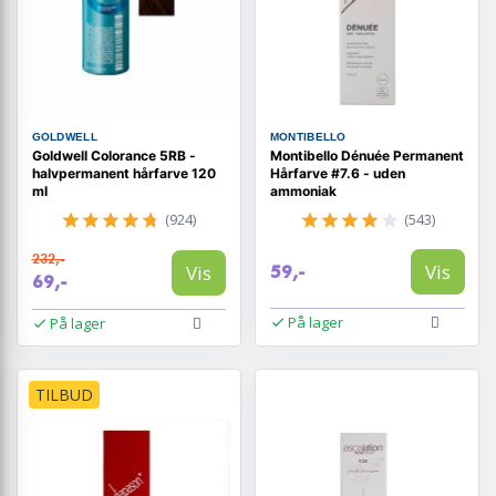
GOLDWELL
MONTIBELLO
Goldwell Colorance 5RB -
Montibello Dénuée Permanent
halvpermanent hårfarve 120
Hårfarve #7.6 - uden
ml
ammoniak
(924)
(543)
232,-
Vis
Vis
59,-
69,-
På lager
På lager
TILBUD