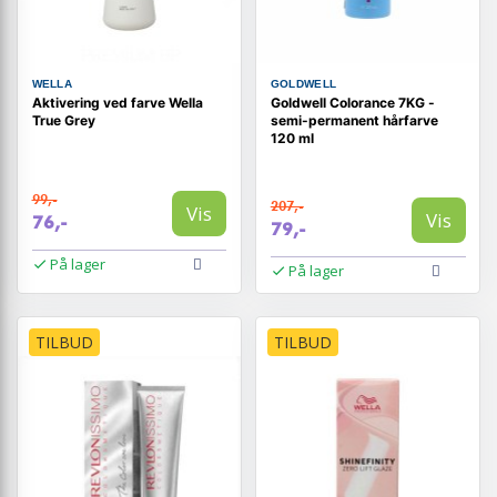
WELLA
GOLDWELL
Aktivering ved farve Wella
Goldwell Colorance 7KG -
True Grey
semi-permanent hårfarve
120 ml
99,-
207,-
Vis
Vis
76,-
79,-
På lager
På lager
TILBUD
TILBUD