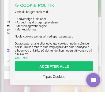
🍪 COOKIE-POLITIK
Vivas.dk bruger cookies til
- Nødvendige funktioner
- Forbedring af brugeroplevelsen
INNOVAGOODS
INNOVAGOODS
- Statistik og webanalyse
Moispa + Pore·Off - elektrisk
Ansigtstoner med CBD -
- Markedsføring
ansigtsdamper og
Zenfresh, 150 ml
hudormefjerner, hvid/rosa
Nogle cookies sættes af tredjepartstjenester.
Du accepterer alle eller udvalgte cookies i nedenstående
144,-
bokse. Du kan ændre dine valg og trække dine samtykker
Vis
Vis
279,-
tilbage ved at klikke på det runde ikon nederst til venstre på
89,-
din skærm.
Læs mere
På lager
På lager
ACCEPTER ALLE
TILBUD
Tilpas Cookies