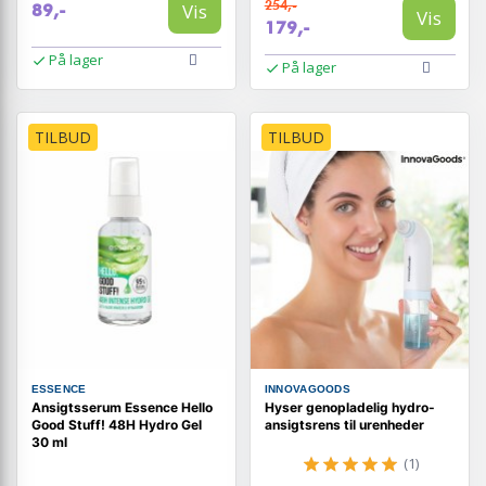
254,-
Vis
89,-
Vis
179,-
På lager
På lager
TILBUD
TILBUD
ESSENCE
INNOVAGOODS
Ansigtsserum Essence Hello
Hyser genopladelig hydro-
Good Stuff! 48H Hydro Gel
ansigtsrens til urenheder
30 ml
(1)