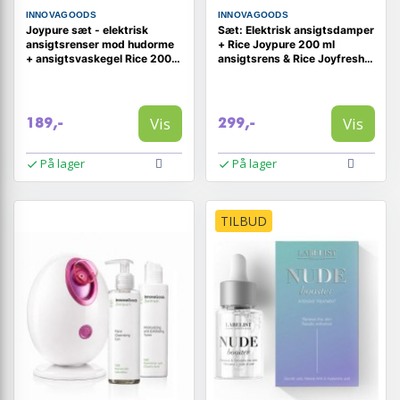
INNOVAGOODS
INNOVAGOODS
Joypure sæt - elektrisk
Sæt: Elektrisk ansigtsdamper
ansigtsrenser mod hudorme
+ Rice Joypure 200 ml
+ ansigtsvaskegel Rice 200
ansigtsrens & Rice Joyfresh
ml
150 ml toner
Vis
Vis
189,-
299,-
På lager
På lager
TILBUD