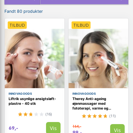
Fandt 80 produkter
TILBUD
TILBUD
INNOVAGOODS
INNOVAGOODS
Liftrik usynlige ansigtsløft-
Therey Anti-ageing
plastre - 40 stk
øjenmassager med
fototerapi, varme og
vibration
(16)
(11)
164,-
Vis
69,-
Vis
99,-