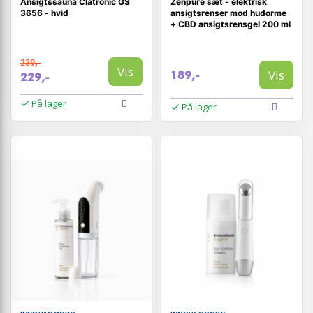
Ansigtssauna Clatronic GS
Zenpure sæt - elektrisk
3656 - hvid
ansigtsrenser mod hudorme
+ CBD ansigtsrensgel 200 ml
239,-
Vis
Vis
189,-
229,-
På lager
På lager