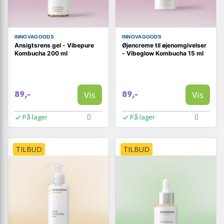
INNOVAGOODS
INNOVAGOODS
Ansigtsrens gel - Vibepure
Øjencreme til øjenomgivelser
Kombucha 200 ml
- Vibeglow Kombucha 15 ml
Vis
Vis
89,-
89,-
På lager
På lager
TILBUD
TILBUD