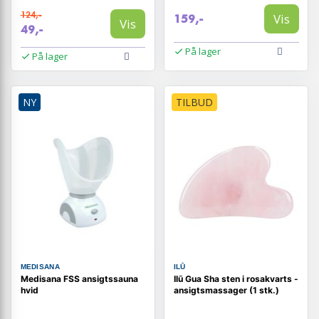
124,-
Vis
159,-
Vis
49,-
På lager
På lager
NY
TILBUD
MEDISANA
ILŪ
Medisana FSS ansigtssauna
Ilū Gua Sha sten i rosakvarts -
hvid
ansigtsmassager (1 stk.)