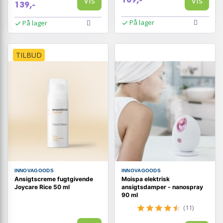
Vis
Vis
139,-
På lager
På lager
TILBUD
INNOVAGOODS
INNOVAGOODS
Ansigtscreme fugtgivende
Moispa elektrisk
Joycare Rice 50 ml
ansigtsdamper - nanospray
90 ml
(11)