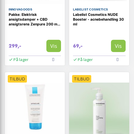
INNOVAGOODS
LABELIST COSMETICS
Pakke: Elektrisk
Labelist Cosmetics NUDE
ansigtsdamper + CBD
Booster - acnebehandling 30
ansigtsrens Zenpure 200 ml
ml
og CBD toner Zenfresh 150
ml
Vis
Vis
299,-
69,-
På lager
På lager
TILBUD
TILBUD