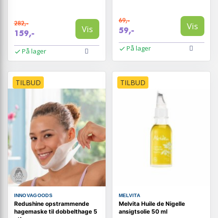
69,-
282,-
Vis
Vis
59,-
159,-
På lager
På lager
TILBUD
TILBUD
INNOVAGOODS
MELVITA
Redushine opstrammende
Melvita Huile de Nigelle
hagemaske til dobbelthage 5
ansigtsolie 50 ml