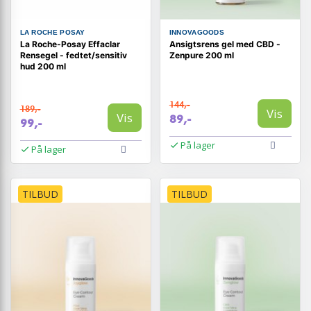
LA ROCHE POSAY
INNOVAGOODS
La Roche-Posay Effaclar
Ansigtsrens gel med CBD -
Rensegel - fedtet/sensitiv
Zenpure 200 ml
hud 200 ml
144,-
189,-
Vis
Vis
89,-
99,-
På lager
På lager
TILBUD
TILBUD