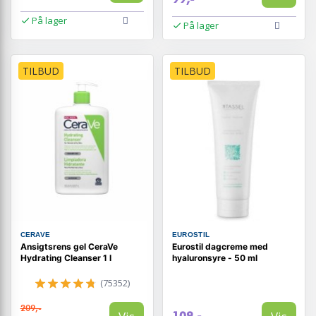
På lager
På lager
TILBUD
TILBUD
CERAVE
EUROSTIL
Ansigtsrens gel CeraVe
Eurostil dagcreme med
Hydrating Cleanser 1 l
hyaluronsyre - 50 ml
(75352)
209,-
109,-