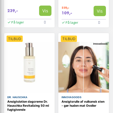
119,-
Vis
Vis
239,-
109,-
På lager
På lager
TILBUD
TILBUD
DR. HAUSCHKA
INNOVAGOODS
Ansigtslotion dagcreme Dr.
Ansigtsrulle af vulkansk sten
Hauschka Revitalizing 50 ml
- gør huden mat Ovoller
fugtgivende