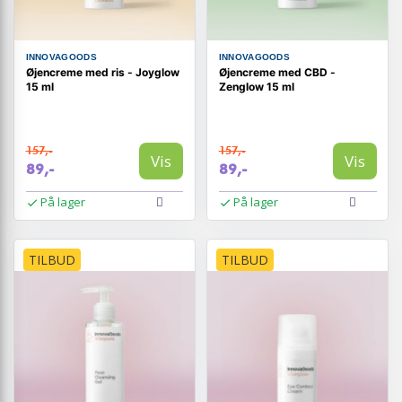
INNOVAGOODS
INNOVAGOODS
Øjencreme med ris - Joyglow
Øjencreme med CBD -
15 ml
Zenglow 15 ml
157,-
157,-
Vis
Vis
89,-
89,-
På lager
På lager
TILBUD
TILBUD