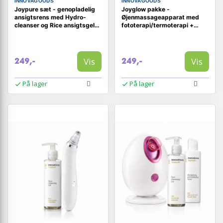
INNOVAGOODS
INNOVAGOODS
Joypure sæt - genopladelig
Joyglow pakke -
ansigtsrens med Hydro-
Øjenmassageapparat med
cleanser og Rice ansigtsgel
fototerapi/termoterapi +
200 ml
Øjenkonturcreme Rice 15 ml
Vis
Vis
249,-
249,-
På lager
På lager