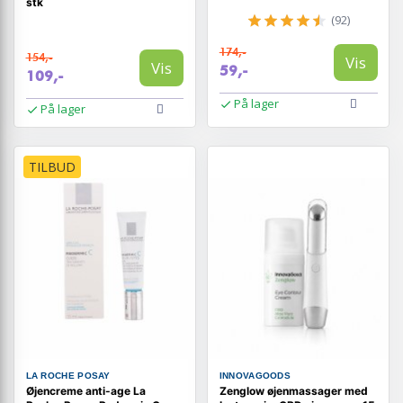
stk
(92)
174,-
154,-
Vis
Vis
59,-
109,-
På lager
På lager
TILBUD
LA ROCHE POSAY
INNOVAGOODS
Øjencreme anti-age La
Zenglow øjenmassager med