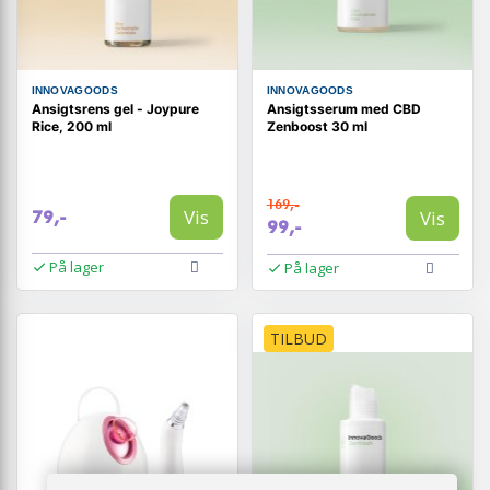
INNOVAGOODS
INNOVAGOODS
Ansigtsrens gel - Joypure
Ansigtsserum med CBD
Rice, 200 ml
Zenboost 30 ml
169,-
Vis
Vis
79,-
99,-
På lager
På lager
TILBUD