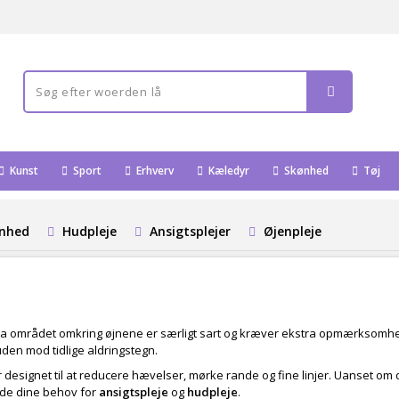
Kunst
Sport
Erhverv
Kæledyr
Skønhed
Tøj
ønhed
Hudpleje
Ansigtsplejer
Øjenpleje
, da området omkring øjnene er særligt sart og kræver ekstra opmærksomhe
den mod tidlige aldringstegn.
r designet til at reducere hævelser, mørke rande og fine linjer. Uanset om
ylde dine behov for
ansigtspleje
og
hudpleje
.