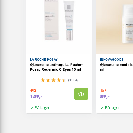
LA ROCHE POSAY
INNOVAGOODS
Øjencreme anti-age La Roche-
Øjencreme med ris
Posay Redermic C Eyes 15 ml
ml
(1984)
492,-
157,-
Vis
159,-
89,-
På lager
På lager