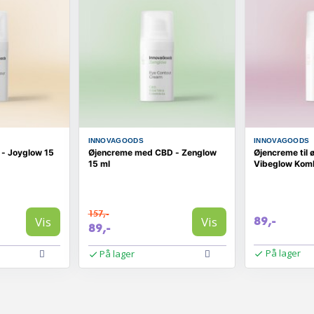
INNOVAGOODS
INNOVAGOODS
 - Joyglow 15
Øjencreme med CBD - Zenglow
Øjencreme til 
15 ml
Vibeglow Kom
157,-
Vis
Vis
89,-
89,-
På lager
På lager