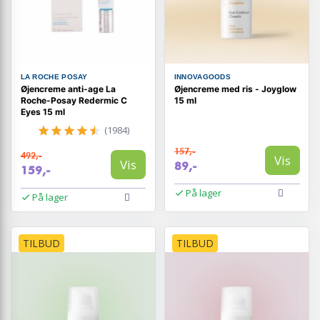
LA ROCHE POSAY
INNOVAGOODS
Øjencreme anti-age La
Øjencreme med ris - Joyglow
Roche-Posay Redermic C
15 ml
Eyes 15 ml
(1984)
157,-
492,-
Vis
Vis
89,-
159,-
På lager
På lager
TILBUD
TILBUD