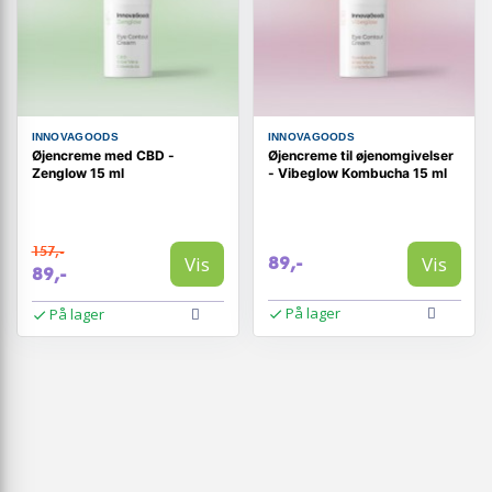
INNOVAGOODS
INNOVAGOODS
Øjencreme med CBD -
Øjencreme til øjenomgivelser
Zenglow 15 ml
- Vibeglow Kombucha 15 ml
157,-
Vis
Vis
89,-
89,-
På lager
På lager