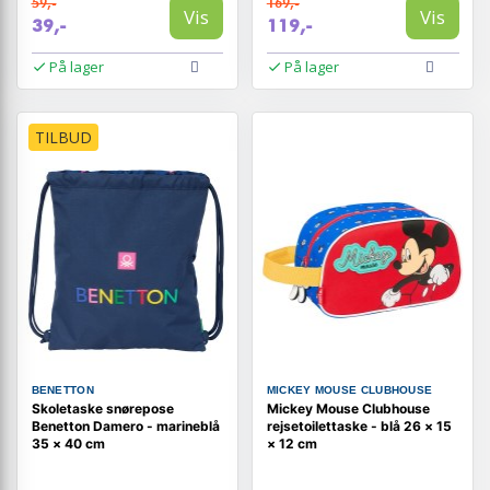
59,-
169,-
Vis
Vis
39,-
119,-
På lager
På lager
TILBUD
BENETTON
MICKEY MOUSE CLUBHOUSE
Skoletaske snørepose
Mickey Mouse Clubhouse
Benetton Damero - marineblå
rejsetoilettaske - blå 26 × 15
35 × 40 cm
× 12 cm