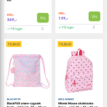
cm
189,-
650,-
Vis
Vis
139,-
369,-
På lager
På lager
TILBUD
TILBUD
BLACKFIT8
MISS MINNIE
BlackFit8 snøre-rygsæk
Minnie Mouse skoletaske