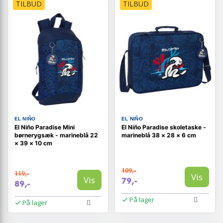
TILBUD
TILBUD
EL NIÑO
EL NIÑO
El Niño Paradise Mini
El Niño Paradise skoletaske -
børnerygsæk - marineblå 22
marineblå 38 × 28 × 6 cm
× 39 × 10 cm
109,-
119,-
Vis
Vis
79,-
89,-
På lager
På lager