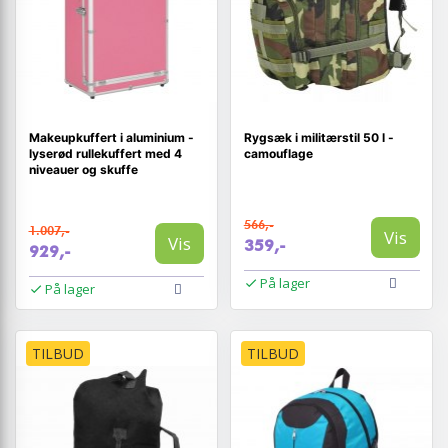
Makeupkuffert i aluminium -
Rygsæk i militærstil 50 l -
lyserød rullekuffert med 4
camouflage
niveauer og skuffe
566,-
1.007,-
Vis
Vis
359,-
929,-
På lager
På lager
TILBUD
TILBUD