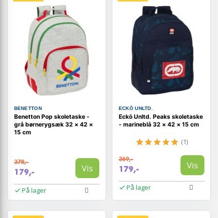
BENETTON
ECKŌ UNLTD.
Benetton Pop skoletaske -
Eckō Unltd. Peaks skoletaske
grå børnerygsæk 32 × 42 ×
- marineblå 32 × 42 × 15 cm
15 cm
(1)
369,-
378,-
Vis
Vis
179,-
179,-
På lager
På lager