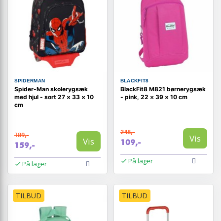
SPIDERMAN
BLACKFIT8
Spider-Man skolerygsæk
BlackFit8 M821 børnerygsæk
med hjul - sort 27 × 33 × 10
- pink, 22 × 39 × 10 cm
cm
248,-
189,-
Vis
Vis
109,-
159,-
På lager
På lager
TILBUD
TILBUD