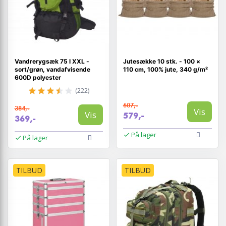
Vandrerygsæk 75 l XXL -
Jutesække 10 stk. - 100 ×
sort/grøn, vandafvisende
110 cm, 100% jute, 340 g/m²
600D polyester
(222)
607,-
384,-
Vis
Vis
579,-
369,-
På lager
På lager
TILBUD
TILBUD