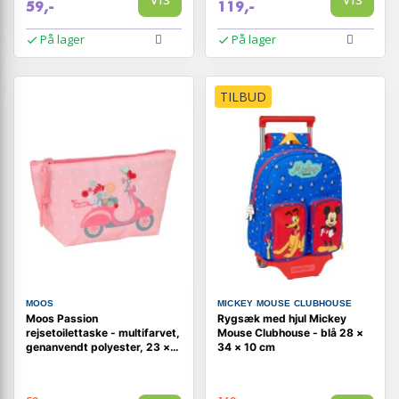
59,-
119,-
På lager
På lager
TILBUD
MOOS
MICKEY MOUSE CLUBHOUSE
Moos Passion
Rygsæk med hjul Mickey
rejsetoilettaske - multifarvet,
Mouse Clubhouse - blå 28 ×
genanvendt polyester, 23 ×
34 × 10 cm
12 × 8 cm