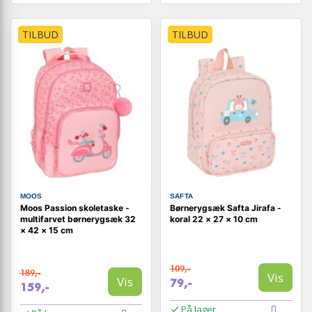
TILBUD
TILBUD
MOOS
SAFTA
Moos Passion skoletaske -
Børnerygsæk Safta Jirafa -
multifarvet børnerygsæk 32
koral 22 × 27 × 10 cm
× 42 × 15 cm
109,-
189,-
Vis
Vis
79,-
159,-
På lager