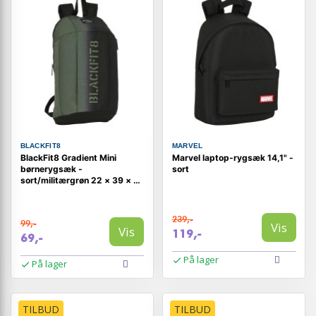
BLACKFIT8
MARVEL
BlackFit8 Gradient Mini
Marvel laptop-rygsæk 14,1" -
børnerygsæk -
sort
sort/militærgrøn 22 × 39 × 10
cm
239,-
99,-
Vis
Vis
119,-
69,-
På lager
På lager
TILBUD
TILBUD