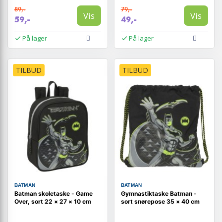
89,-
79,-
Vis
Vis
59,-
49,-
På lager
På lager
TILBUD
TILBUD
BATMAN
BATMAN
Batman skoletaske - Game
Gymnastiktaske Batman -
Over, sort 22 × 27 × 10 cm
sort snørepose 35 × 40 cm