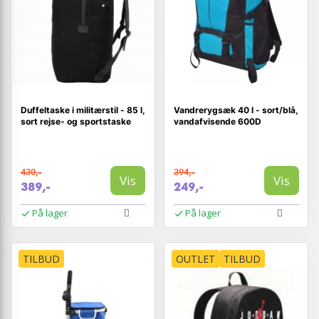
Duffeltaske i militærstil - 85 l,
Vandrerygsæk 40 l - sort/blå,
sort rejse- og sportstaske
vandafvisende 600D
430,-
394,-
Vis
Vis
389,-
249,-
På lager
På lager
TILBUD
OUTLET
TILBUD