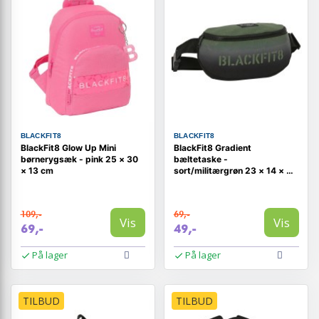
BLACKFIT8
BLACKFIT8
BlackFit8 Glow Up Mini
BlackFit8 Gradient
børnerygsæk - pink 25 × 30
bæltetaske -
× 13 cm
sort/militærgrøn 23 × 14 × 9
cm
109,-
69,-
Vis
Vis
69,-
49,-
På lager
På lager
TILBUD
TILBUD