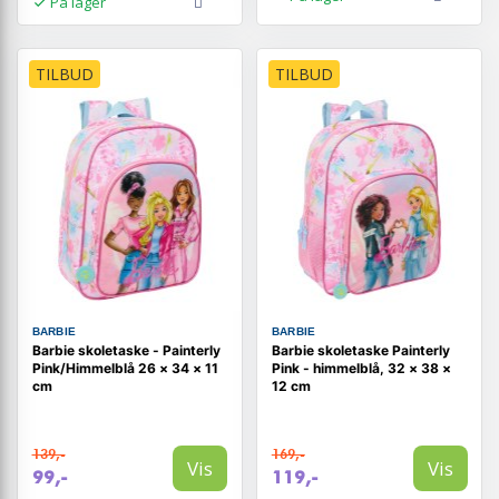
På lager
TILBUD
TILBUD
BARBIE
BARBIE
Barbie skoletaske - Painterly
Barbie skoletaske Painterly
Pink/Himmelblå 26 × 34 × 11
Pink - himmelblå, 32 × 38 ×
cm
12 cm
139,-
169,-
Vis
Vis
99,-
119,-