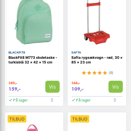
BLACKFIT8
SAFTA
BlackFit8 M773 skoletaske -
Safta rygsækvogn - rød, 30 ×
turkisblå 32 × 42 × 15 cm
85 × 23 cm
(8)
189,-
166,-
Vis
Vis
159,-
109,-
På lager
På lager
TILBUD
TILBUD