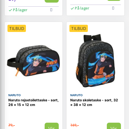
På lager
På lager
TILBUD
TILBUD
NARUTO
NARUTO
Naruto rejsetoilettaske - sort,
Naruto skoletaske - sort, 32
26 × 15 × 12 cm
× 38 × 12 cm
79,-
169,-
Vis
Vis