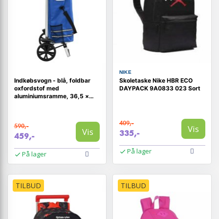
NIKE
Indkøbsvogn - blå, foldbar
Skoletaske Nike HBR ECO
oxfordstof med
DAYPACK 9A0833 023 Sort
aluminiumsramme, 36,5 ×
46,5 × 100,5 cm
409,-
590,-
Vis
Vis
335,-
459,-
På lager
På lager
TILBUD
TILBUD