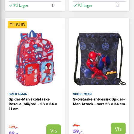
På lager
På lager
TILBUD
SPIDERMAN
SPIDERMAN
Spider-Man skoletaske
Skoletaske snøresæk Spider-
Rescue, blå/rød - 26 × 34 ×
Man Attack - sort 26 × 34 cm
11 cm
79,-
129,-
Vis
Vis
59,-
89,-