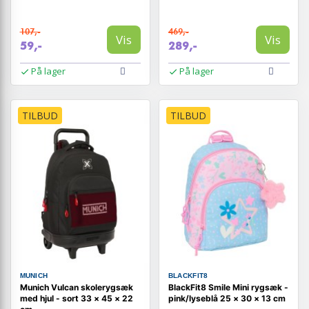
107,-
469,-
Vis
Vis
59,-
289,-
På lager
På lager
TILBUD
TILBUD
MUNICH
BLACKFIT8
Munich Vulcan skolerygsæk
BlackFit8 Smile Mini rygsæk -
med hjul - sort 33 × 45 × 22
pink/lyseblå 25 × 30 × 13 cm