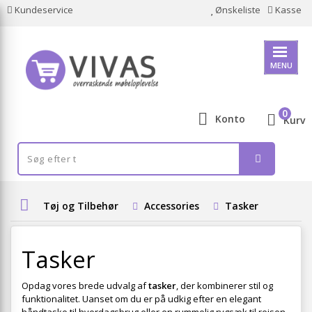
Kundeservice
Ønskeliste
Kasse
MENU
0
Konto
Kurv
Tøj og Tilbehør
Accessories
Tasker
Tasker
Opdag vores brede udvalg af
tasker
, der kombinerer stil og
funktionalitet. Uanset om du er på udkig efter en elegant