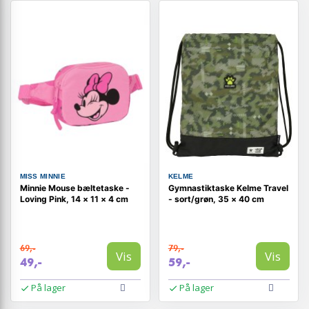
MISS MINNIE
KELME
Minnie Mouse bæltetaske -
Gymnastiktaske Kelme Travel
Loving Pink, 14 × 11 × 4 cm
- sort/grøn, 35 × 40 cm
69,-
79,-
Vis
Vis
49,-
59,-
På lager
På lager