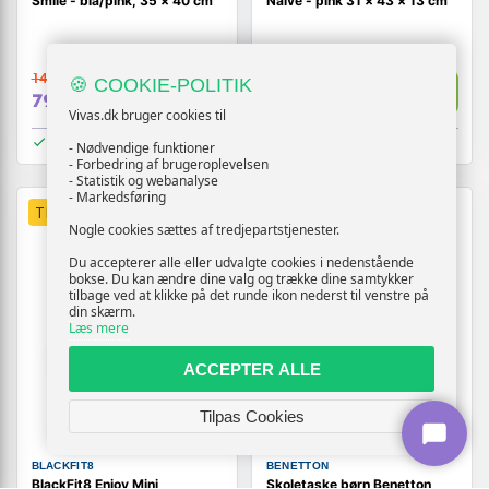
Smile - blå/pink, 35 × 40 cm
Naive - pink 31 × 43 × 13 cm
144,-
119,-
🍪 COOKIE-POLITIK
Vis
Vis
79,-
89,-
Vivas.dk bruger cookies til
På lager
På lager
- Nødvendige funktioner
- Forbedring af brugeroplevelsen
- Statistik og webanalyse
- Markedsføring
TILBUD
TILBUD
Nogle cookies sættes af tredjepartstjenester.
Du accepterer alle eller udvalgte cookies i nedenstående
bokse. Du kan ændre dine valg og trække dine samtykker
tilbage ved at klikke på det runde ikon nederst til venstre på
din skærm.
Læs mere
ACCEPTER ALLE
Tilpas Cookies
BLACKFIT8
BENETTON
BlackFit8 Enjoy Mini
Skoletaske børn Benetton