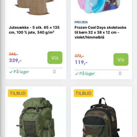
FROZEN
Jutesække - 5 stk. 65 × 135
Frozen Cool Days skoletaske
cm, 100 % jute, 340 g/m²
til børn 32 x 38 x 12 cm -
violet/himmelblå
344,-
372,-
Vis
Vis
339,-
119,-
På lager
På lager
TILBUD
TILBUD