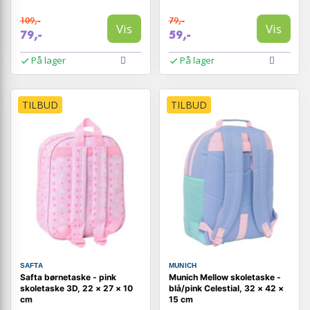
109,-
79,-
Vis
Vis
79,-
59,-
På lager
På lager
TILBUD
TILBUD
SAFTA
MUNICH
Safta børnetaske - pink
Munich Mellow skoletaske -
skoletaske 3D, 22 × 27 × 10
blå/pink Celestial, 32 × 42 ×
cm
15 cm