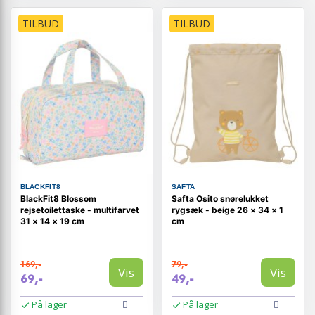
TILBUD
TILBUD
BLACKFIT8
SAFTA
BlackFit8 Blossom
Safta Osito snørelukket
rejsetoilettaske - multifarvet
rygsæk - beige 26 × 34 × 1
31 × 14 × 19 cm
cm
169,-
79,-
Vis
Vis
69,-
49,-
På lager
På lager