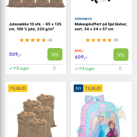
SONGMICS
Jutesække 10 stk. - 65 × 135
Makeupkuffert på hjul låsbar,
cm, 100 % jute, 220 g/m²
sort, 34 × 24 × 57 cm
(4)
(9)
659,-
Vis
Vis
509,-
609,-
På lager
På lager
TILBUD
NY
TILBUD