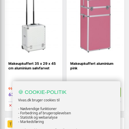
Makeupkuffert 35 x 29 x 45
Makeupkuffert aluminium
cm aluminium sølvfarvet
pink
910,-
957,-
Vis
Vis
🍪 COOKIE-POLITIK
639,-
739,-
Vivas.dk bruger cookies til
Udsolgt
Udsolgt
- Nødvendige funktioner
- Forbedring af brugeroplevelsen
- Statistik og webanalyse
- Markedsføring
TILBUD
TILBUD