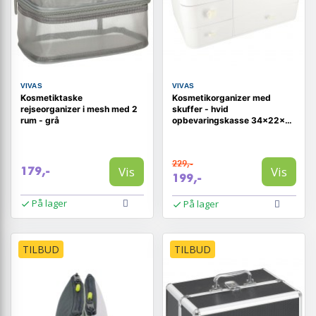
VIVAS
VIVAS
Kosmetiktaske
Kosmetikorganizer med
rejseorganizer i mesh med 2
skuffer - hvid
rum - grå
opbevaringskasse 34×22×15
cm
229,-
Vis
Vis
179,-
199,-
På lager
På lager
TILBUD
TILBUD