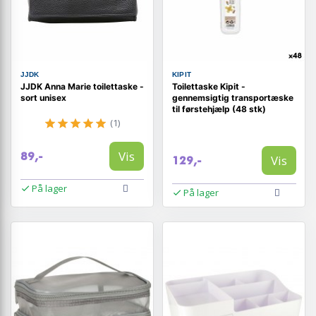
JJDK
KIPIT
JJDK Anna Marie toilettaske -
Toilettaske Kipit -
sort unisex
gennemsigtig transportæske
til førstehjælp (48 stk)
(1)
Vis
89,-
Vis
129,-
På lager
På lager