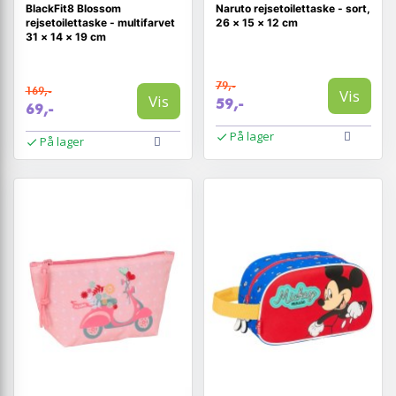
BlackFit8 Blossom
Naruto rejsetoilettaske - sort,
rejsetoilettaske - multifarvet
26 × 15 × 12 cm
31 × 14 × 19 cm
79,-
169,-
Vis
Vis
59,-
69,-
På lager
På lager