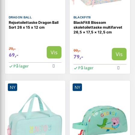
DRAGON BALL
BLACKFIT8
Rejsetoilettaske Dragon Ball
BlackFit8 Blossom
Sort 26 x 15 x 12 cm
skoletoilettaske multifarvet
26,5 × 17,5 × 12,5 cm
79,-
99,-
Vis
Vis
69,-
79,-
På lager
På lager
NY
NY