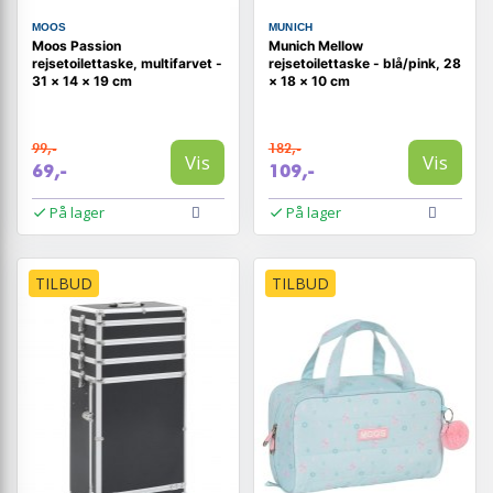
MOOS
MUNICH
Moos Passion
Munich Mellow
rejsetoilettaske, multifarvet -
rejsetoilettaske - blå/pink, 28
31 × 14 × 19 cm
× 18 × 10 cm
99,-
182,-
Vis
Vis
69,-
109,-
På lager
På lager
TILBUD
TILBUD