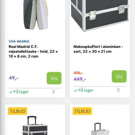
VIVA MADRID
Real Madrid C.F.
Makeupkuffert i aluminium -
rejsetoilettaske - hvid, 22 ×
sort, 22 × 30 × 21 cm
10 × 8 cm, 2 rum
458,-
Vis
Vis
49,-
449,-
På lager
På lager
TILBUD
TILBUD