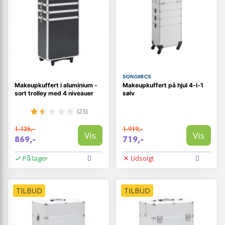
SONGMICS
Makeupkuffert i aluminium -
Makeupkuffert på hjul 4‑i‑1
sort trolley med 4 niveauer
sølv
(23)
1.126,-
1.919,-
Vis
Vis
869,-
719,-
På lager
Udsolgt
TILBUD
TILBUD