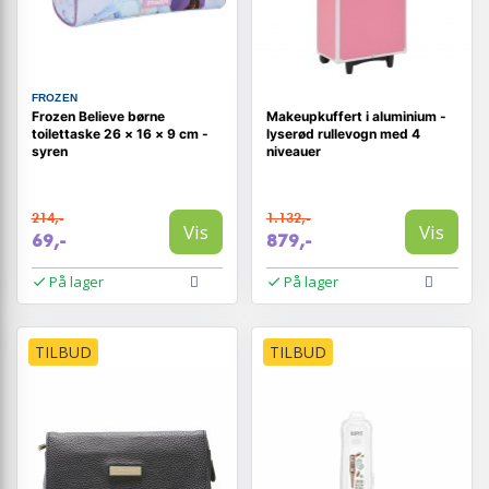
FROZEN
Frozen Believe børne
Makeupkuffert i aluminium -
toilettaske 26 × 16 × 9 cm -
lyserød rullevogn med 4
syren
niveauer
214,-
1.132,-
Vis
Vis
69,-
879,-
På lager
På lager
TILBUD
TILBUD