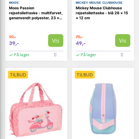
MOOS
MICKEY MOUSE CLUBHOUSE
Moos Passion
Mickey Mouse Clubhouse
rejsetoilettaske - multifarvet,
rejsetoilettaske - blå 26 × 15
genanvendt polyester, 23 ×
× 12 cm
12 × 8 cm
59,-
79,-
Vis
Vis
39,-
49,-
På lager
På lager
TILBUD
TILBUD