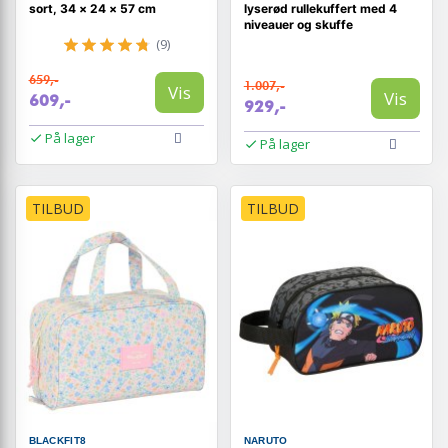
sort, 34 × 24 × 57 cm
lyserød rullekuffert med 4
niveauer og skuffe
(9)
659,-
1.007,-
Vis
Vis
609,-
929,-
På lager
På lager
TILBUD
TILBUD
BLACKFIT8
NARUTO