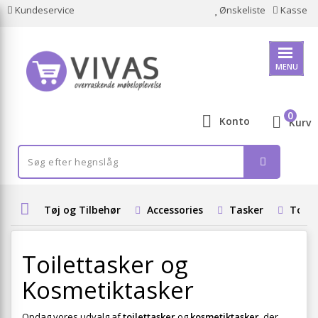
Kundeservice
Ønskeliste
Kasse
MENU
0
Konto
Kurv
Tøj og Tilbehør
Accessories
Tasker
Toile
Toilettasker og
Kosmetiktasker
Opdag vores udvalg af
toilettasker
og
kosmetiktasker
, der