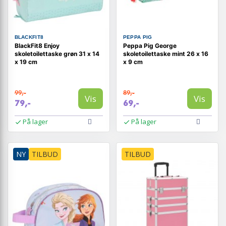
BLACKFIT8
PEPPA PIG
BlackFit8 Enjoy
Peppa Pig George
skoletoilettaske grøn 31 x 14
skoletoilettaske mint 26 x 16
x 19 cm
x 9 cm
99,-
89,-
Vis
Vis
79,-
69,-
På lager
På lager
NY
TILBUD
TILBUD