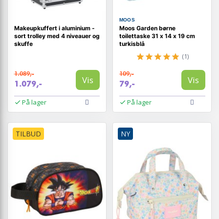
MOOS
Makeupkuffert i aluminium -
Moos Garden børne
sort trolley med 4 niveauer og
toilettaske 31 x 14 x 19 cm
skuffe
turkisblå
(1)
1.089,-
109,-
Vis
Vis
1.079,-
79,-
På lager
På lager
TILBUD
NY