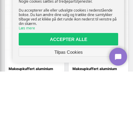
Nogle cookies sættes af tredjepartstjenester.
Du accepterer alle eller udvalgte cookies i nedenstående
bokse. Du kan ændre dine valg og trække dine samtykker
tilbage ved at klikke på det runde ikon nederst til venstre på
din skærm.
Læs mere
ACCEPTER ALLE
Tilpas Cookies
Makeupkuffert aluminium
Makeupkuffert aluminium
pink
sort
1.220,-
1.102,-
Vis
Vis
779,-
769,-
Udsolgt
Udsolgt
TILBUD