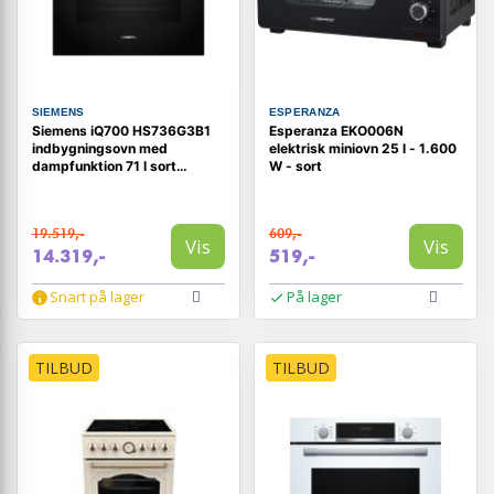
SIEMENS
ESPERANZA
Siemens iQ700 HS736G3B1
Esperanza EKO006N
indbygningsovn med
elektrisk miniovn 25 l - 1.600
dampfunktion 71 l sort
W - sort
rustfrit stål
19.519,-
609,-
Vis
Vis
14.319,-
519,-
Snart på lager
På lager
TILBUD
TILBUD