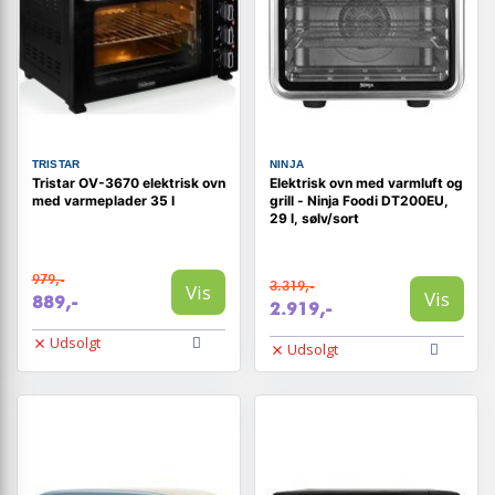
TRISTAR
NINJA
Tristar OV-3670 elektrisk ovn
Elektrisk ovn med varmluft og
med varmeplader 35 l
grill - Ninja Foodi DT200EU,
29 l, sølv/sort
979,-
3.319,-
Vis
Vis
889,-
2.919,-
Udsolgt
Udsolgt