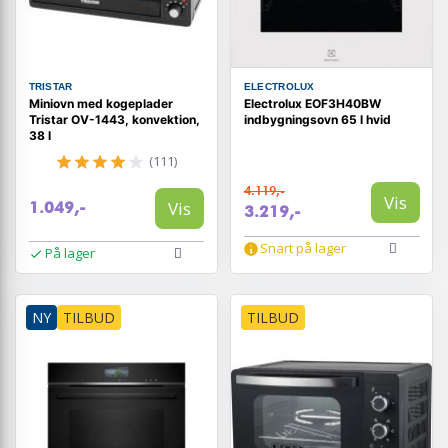
TRISTAR
ELECTROLUX
Miniovn med kogeplader
Electrolux EOF3H40BW
Tristar OV-1443, konvektion,
indbygningsovn 65 l hvid
38 l
(111)
4.119,-
Vis
Vis
1.049,-
3.219,-
Snart på lager
På lager
NY
TILBUD
TILBUD