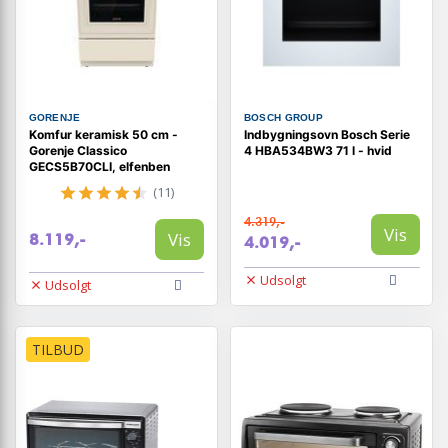
GORENJE
BOSCH GROUP
Komfur keramisk 50 cm -
Indbygningsovn Bosch Serie
Gorenje Classico
4 HBA534BW3 71 l - hvid
GECS5B70CLI, elfenben
(11)
4.319,-
Vis
Vis
8.119,-
4.019,-
Udsolgt
Udsolgt
TILBUD