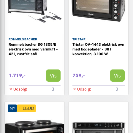
ROMMELSBACHER
TRISTAR
Rommelsbacher BG 1805/E
Tristar OV-1443 elektrisk ovn
elektrisk ovn med varmluft -
med kogeplader - 38 l
42 l, rustfrit stål
konvektion, 3.100 W
Vis
Vis
1.719,-
759,-
Udsolgt
Udsolgt
NY
TILBUD