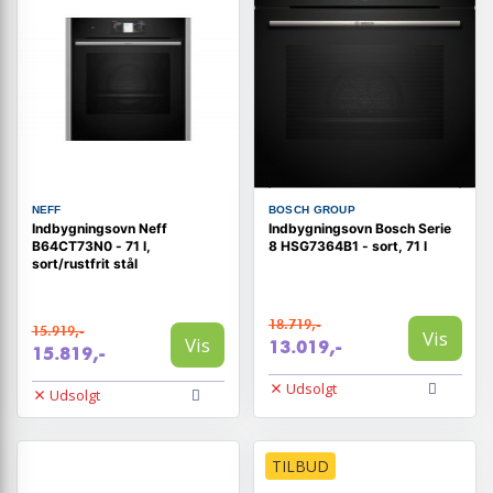
NEFF
BOSCH GROUP
Indbygningsovn Neff
Indbygningsovn Bosch Serie
B64CT73N0 - 71 l,
8 HSG7364B1 - sort, 71 l
sort/rustfrit stål
18.719,-
15.919,-
Vis
Vis
13.019,-
15.819,-
Udsolgt
Udsolgt
TILBUD