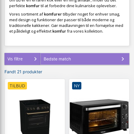
om du er en erfaren kok eller en ivrig amatør, finder du det
perfekte
komfur
til at forbedre dine kulinariske oplevelser.
Vores sortiment af
komfurer
tilbyder noget for enhver smag,
med design og funktioner der passer til både moderne og
traditionelle køkkener. Gør madlavningen til en fornøjelse med
et pålideligt og effektivt
komfur
fra vores kollektion.
Vis filtre
Fandt 21 produkter
TILBUD
NY