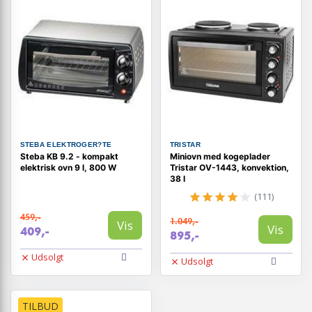
STEBA ELEKTROGER?TE
TRISTAR
Steba KB 9.2 - kompakt
Miniovn med kogeplader
elektrisk ovn 9 l, 800 W
Tristar OV-1443, konvektion,
38 l
(111)
459,-
1.049,-
Vis
Vis
409,-
895,-
Udsolgt
Udsolgt
TILBUD