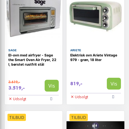
SAGE
ARIETE
El-ovn med airfryer - Sage
Elektrisk ovn Ariete Vintage
the Smart Oven Air Fryer, 22
979 - grøn, 18 liter
l, børstet rustfrit stål
3.619,-
Vis
819,-
Vis
3.519,-
Udsolgt
Udsolgt
TILBUD
TILBUD